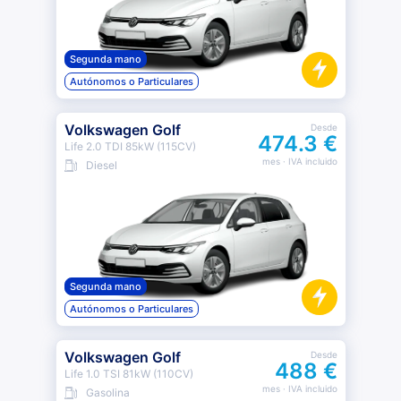
Segunda mano
Autónomos o Particulares
Volkswagen Golf
Desde
474.3 €
Life 2.0 TDI 85kW (115CV)
mes
· IVA incluido
Diesel
Segunda mano
Autónomos o Particulares
Volkswagen Golf
Desde
488 €
Life 1.0 TSI 81kW (110CV)
mes
· IVA incluido
Gasolina