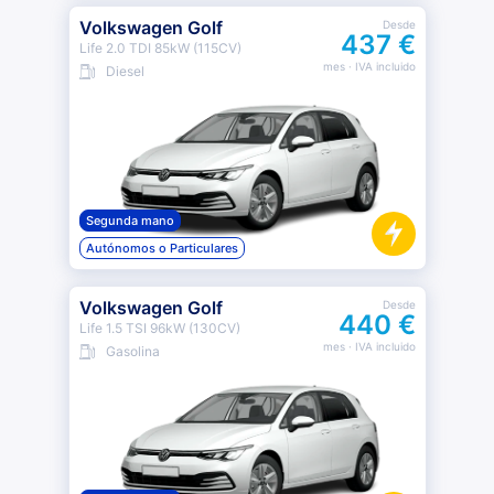
Volkswagen Golf
Desde
437 €
Life 2.0 TDI 85kW (115CV)
mes
· IVA incluido
Diesel
Segunda mano
Autónomos o Particulares
Volkswagen Golf
Desde
440 €
Life 1.5 TSI 96kW (130CV)
mes
· IVA incluido
Gasolina