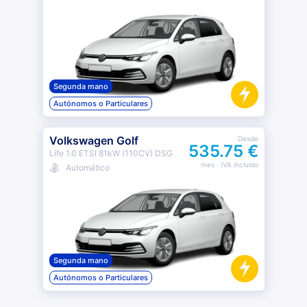
Segunda mano
Autónomos o Particulares
Volkswagen Golf
Desde
535.75 €
Life 1.0 ETSI 81kW (110CV) DSG
mes
· IVA incluido
Automático
Segunda mano
Autónomos o Particulares