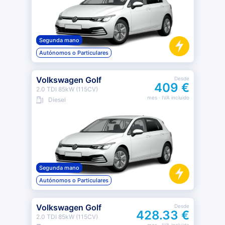
Segunda mano
Autónomos o Particulares
Volkswagen Golf
Desde
409 €
2.0 TDI 85kW (115CV)
mes
· IVA incluido
Diesel
Segunda mano
Autónomos o Particulares
Volkswagen Golf
Desde
428.33 €
2.0 TDI 85kW (115CV)