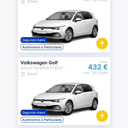
mes
· IVA incluido
Diesel
Segunda mano
Autónomos o Particulares
Volkswagen Golf
Desde
432 €
Life 2.0 TDI 85kW (115CV)
mes
· IVA incluido
Diesel
Segunda mano
Autónomos o Particulares