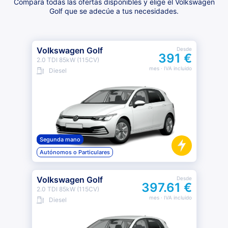
Compara todas las ofertas disponibles y elige el Volkswagen
Golf que se adecúe a tus necesidades.
Volkswagen Golf
Desde
391 €
2.0 TDI 85kW (115CV)
mes
· IVA incluido
Diesel
Segunda mano
Autónomos o Particulares
Volkswagen Golf
Desde
397.61 €
2.0 TDI 85kW (115CV)
mes
· IVA incluido
Diesel