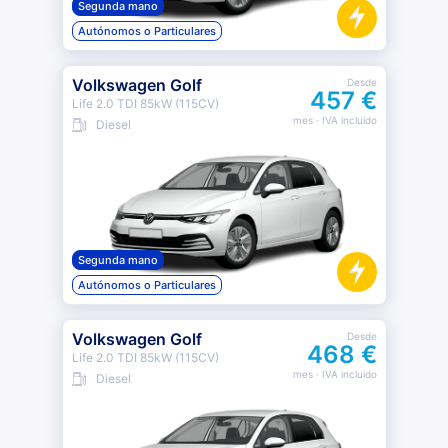
Segunda mano
Autónomos o Particulares
Volkswagen Golf
Desde
457 €
Life 2.0 TDI 85kW (115CV)
mes
· IVA incluido
Diesel
Segunda mano
Autónomos o Particulares
Volkswagen Golf
Desde
468 €
Life 2.0 TDI 85kW (115CV)
mes
· IVA incluido
Diesel