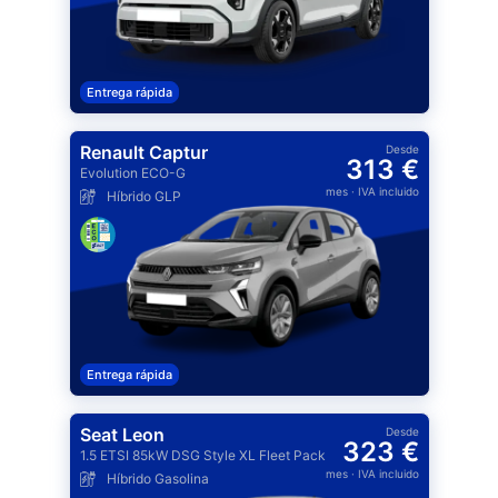
Entrega rápida
Renault Captur
Desde
313 €
Evolution ECO-G
mes
· IVA incluido
Híbrido GLP
Entrega rápida
Seat Leon
Desde
323 €
1.5 ETSI 85kW DSG Style XL Fleet Pack
mes
· IVA incluido
Híbrido Gasolina