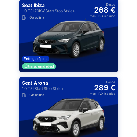
Seat Ibiza
Desde
268 €
1.0 TSI 70kW Start Stop Style+
mes
· IVA incluido
Gasolina
Entrega rápida
¡Últimas unidades!
Seat Arona
Desde
289 €
1.0 TSI Start Stop Style+
mes
· IVA incluido
Gasolina