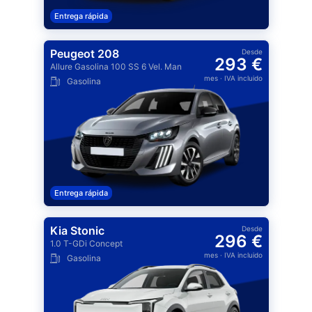
Entrega rápida
Peugeot 208
Desde
293 €
Allure Gasolina 100 SS 6 Vel. Man
mes
· IVA incluido
Gasolina
Entrega rápida
Kia Stonic
Desde
296 €
1.0 T-GDi Concept
mes
· IVA incluido
Gasolina