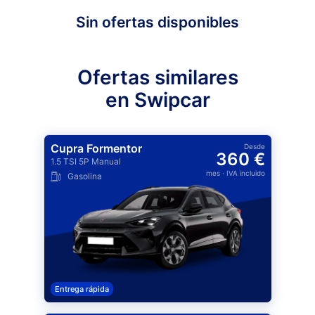
Sin ofertas disponibles
Ofertas similares
en Swipcar
Cupra Formentor
Desde
360 €
1.5 TSI 5P Manual
mes
· IVA incluido
Gasolina
Entrega rápida