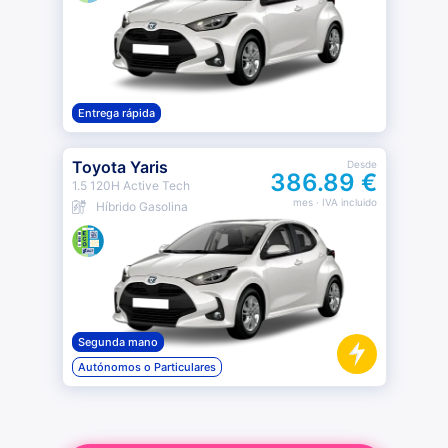
Entrega rápida
Toyota Yaris
Desde
386.89 €
1.5 120H Active Tech
mes
· IVA incluido
Híbrido Gasolina
Segunda mano
Autónomos o Particulares