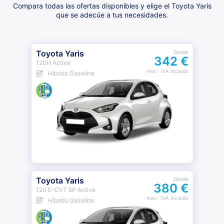
Compara todas las ofertas disponibles y elige el Toyota Yaris
que se adecúe a tus necesidades.
Toyota Yaris
Desde
342 €
120H Active
mes
· IVA incluido
Híbrido Gasolina
Toyota Yaris
Desde
380 €
120 E-CVT 5P Active
mes
· IVA incluido
Híbrido Gasolina