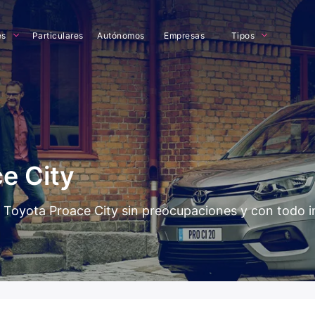
es
Particulares
Autónomos
Empresas
Tipos
e City
del Toyota Proace City sin preocupaciones y con todo 