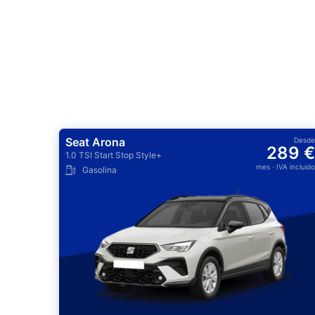
Seat Arona
Desde
289 €
1.0 TSI Start Stop Style+
mes
· IVA incluido
Gasolina