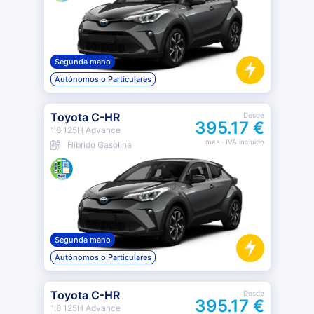
Segunda mano
Autónomos o Particulares
Toyota C-HR
Desde
395.17 €
1.8 125H Advance
mes
· IVA incluido
Híbrido Gasolina
Segunda mano
Autónomos o Particulares
Toyota C-HR
Desde
395.17 €
1.8 125H Advance