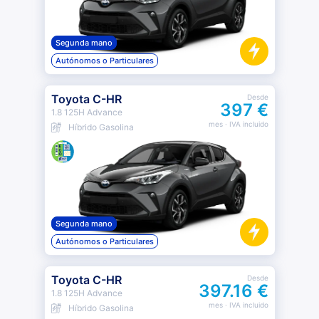
Segunda mano
Autónomos o Particulares
Toyota C-HR
Desde
397 €
1.8 125H Advance
mes
· IVA incluido
Híbrido Gasolina
Segunda mano
Autónomos o Particulares
Toyota C-HR
Desde
397.16 €
1.8 125H Advance
mes
· IVA incluido
Híbrido Gasolina