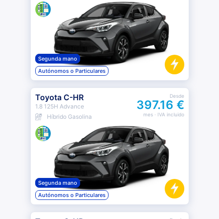
Segunda mano
Autónomos o Particulares
Toyota C-HR
Desde
397.16 €
1.8 125H Advance
mes
· IVA incluido
Híbrido Gasolina
Segunda mano
Autónomos o Particulares