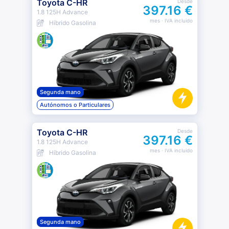
Toyota C-HR
Desde
397.16 €
1.8 125H Advance
mes
· IVA incluido
Híbrido Gasolina
Segunda mano
Autónomos o Particulares
Toyota C-HR
Desde
397.16 €
1.8 125H Advance
mes
· IVA incluido
Híbrido Gasolina
Segunda mano