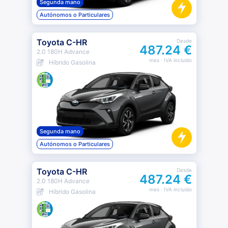
Segunda mano
Autónomos o Particulares
Toyota C-HR
Desde
487.24 €
2.0 180H Advance
mes
· IVA incluido
Híbrido Gasolina
Segunda mano
Autónomos o Particulares
Toyota C-HR
Desde
487.24 €
2.0 180H Advance
mes
· IVA incluido
Híbrido Gasolina