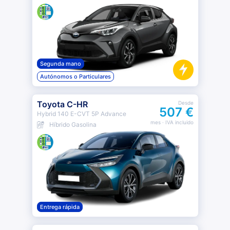
Segunda mano
Autónomos o Particulares
Toyota C-HR
Desde
507 €
Hybrid 140 E-CVT 5P Advance
mes
· IVA incluido
Híbrido Gasolina
Entrega rápida