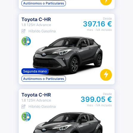
Autónomos o Particulares
Toyota C-HR
Desde
397.16 €
1.8 125H Advance
mes
· IVA incluido
Híbrido Gasolina
Segunda mano
Autónomos o Particulares
Toyota C-HR
Desde
399.05 €
1.8 125H Advance
mes
· IVA incluido
Híbrido Gasolina