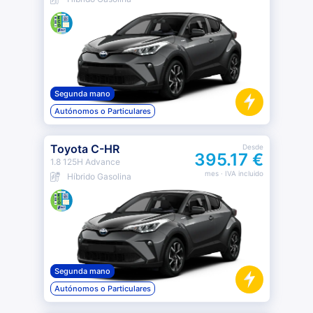
Segunda mano
Autónomos o Particulares
Toyota C-HR
Desde
395.17 €
1.8 125H Advance
mes
· IVA incluido
Híbrido Gasolina
Segunda mano
Autónomos o Particulares