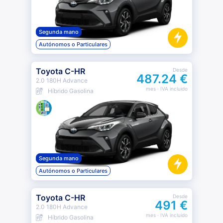
Segunda mano
Autónomos o Particulares
Toyota C-HR
Desde
487.24 €
2.0 180H Advance
mes
· IVA incluido
Híbrido Gasolina
Segunda mano
Autónomos o Particulares
Toyota C-HR
Desde
491 €
2.0 180H Advance
mes
· IVA incluido
Híbrido Gasolina