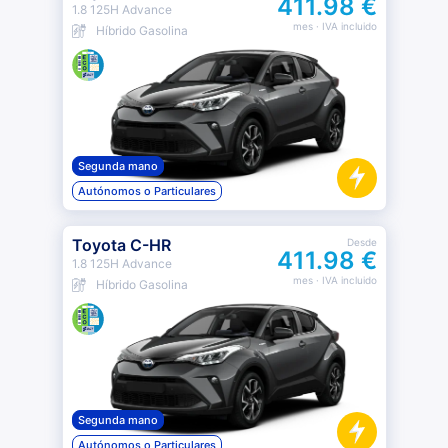
411.98 €
1.8 125H Advance
mes
· IVA incluido
Híbrido Gasolina
Segunda mano
Autónomos o Particulares
Toyota C-HR
Desde
411.98 €
1.8 125H Advance
mes
· IVA incluido
Híbrido Gasolina
Segunda mano
Autónomos o Particulares