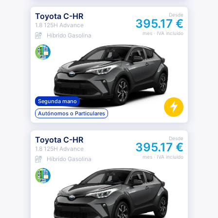
Toyota C-HR
Desde
395.17 €
1.8 125H Advance
mes
· IVA incluido
Híbrido Gasolina
Segunda mano
Autónomos o Particulares
Toyota C-HR
Desde
395.17 €
1.8 125H Advance
mes
· IVA incluido
Híbrido Gasolina