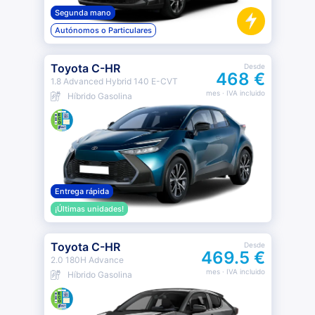
Segunda mano
Autónomos o Particulares
Toyota C-HR
Desde
468 €
1.8 Advanced Hybrid 140 E-CVT
mes
· IVA incluido
Híbrido Gasolina
Entrega rápida
¡Últimas unidades!
Toyota C-HR
Desde
469.5 €
2.0 180H Advance
mes
· IVA incluido
Híbrido Gasolina