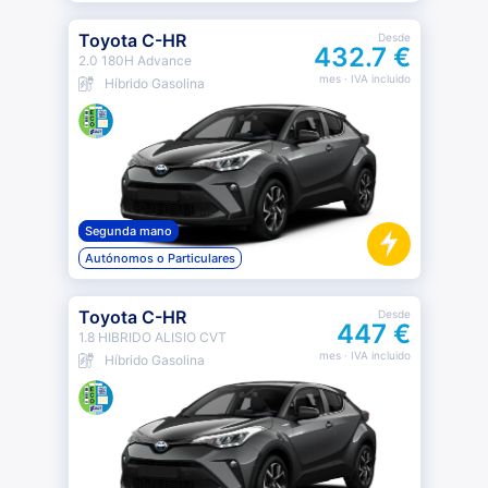
Toyota C-HR
Desde
432.7 €
2.0 180H Advance
mes
· IVA incluido
Híbrido Gasolina
Segunda mano
Autónomos o Particulares
Toyota C-HR
Desde
447 €
1.8 HIBRIDO ALISIO CVT
mes
· IVA incluido
Híbrido Gasolina