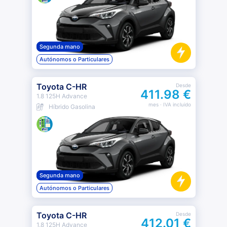
Segunda mano
Autónomos o Particulares
Toyota C-HR
Desde
411.98 €
1.8 125H Advance
mes
· IVA incluido
Híbrido Gasolina
Segunda mano
Autónomos o Particulares
Toyota C-HR
Desde
412.01 €
1.8 125H Advance