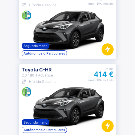
mes
· IVA incluido
Híbrido Gasolina
Segunda mano
Autónomos o Particulares
Toyota C-HR
Desde
414 €
2.0 180H Advance
mes
· IVA incluido
Híbrido Gasolina
Segunda mano
Autónomos o Particulares