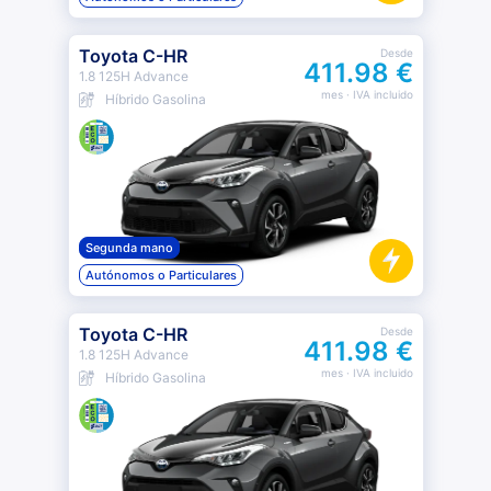
Toyota C-HR
Desde
411.98 €
1.8 125H Advance
mes
· IVA incluido
Híbrido Gasolina
Segunda mano
Autónomos o Particulares
Toyota C-HR
Desde
411.98 €
1.8 125H Advance
mes
· IVA incluido
Híbrido Gasolina