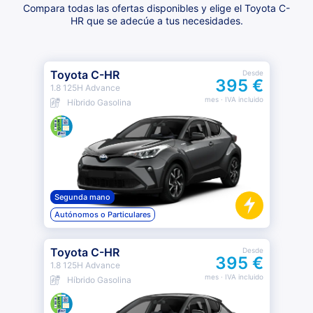
Compara todas las ofertas disponibles y elige el Toyota C-
HR que se adecúe a tus necesidades.
Toyota C-HR
Desde
395 €
1.8 125H Advance
mes
· IVA incluido
Híbrido Gasolina
Segunda mano
Autónomos o Particulares
Toyota C-HR
Desde
395 €
1.8 125H Advance
mes
· IVA incluido
Híbrido Gasolina