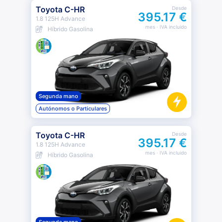
Toyota C-HR
Desde
395.17 €
1.8 125H Advance
mes
· IVA incluido
Híbrido Gasolina
Segunda mano
Autónomos o Particulares
Toyota C-HR
Desde
395.17 €
1.8 125H Advance
mes
· IVA incluido
Híbrido Gasolina