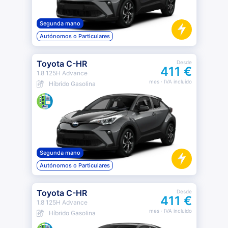
Segunda mano
Autónomos o Particulares
Toyota C-HR
Desde
411 €
1.8 125H Advance
mes
· IVA incluido
Híbrido Gasolina
Segunda mano
Autónomos o Particulares
Toyota C-HR
Desde
411 €
1.8 125H Advance
mes
· IVA incluido
Híbrido Gasolina