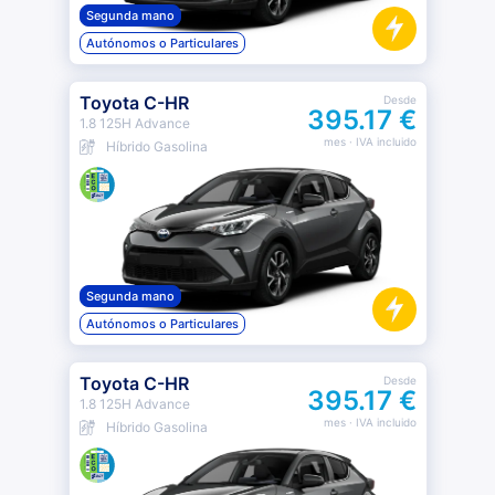
Segunda mano
Autónomos o Particulares
Toyota C-HR
Desde
395.17 €
1.8 125H Advance
mes
· IVA incluido
Híbrido Gasolina
Segunda mano
Autónomos o Particulares
Toyota C-HR
Desde
395.17 €
1.8 125H Advance
mes
· IVA incluido
Híbrido Gasolina