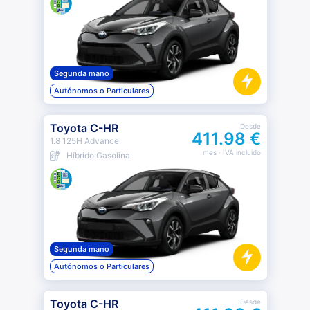
Segunda mano
Autónomos o Particulares
Toyota C-HR
Desde
411.98 €
1.8 125H Advance
mes
· IVA incluido
Híbrido Gasolina
Segunda mano
Autónomos o Particulares
Toyota C-HR
Desde