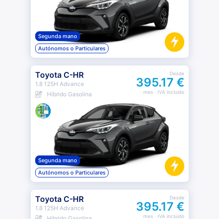
Segunda mano
Autónomos o Particulares
Toyota C-HR
Desde
395.17 €
1.8 125H Advance
mes
· IVA incluido
Híbrido Gasolina
Segunda mano
Autónomos o Particulares
Toyota C-HR
Desde
395.17 €
1.8 125H Advance
mes
· IVA incluido
Híbrido Gasolina