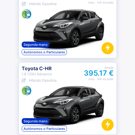
mes
· IVA incluido
Híbrido Gasolina
Segunda mano
Autónomos o Particulares
Toyota C-HR
Desde
395.17 €
1.8 125H Advance
mes
· IVA incluido
Híbrido Gasolina
Segunda mano
Autónomos o Particulares