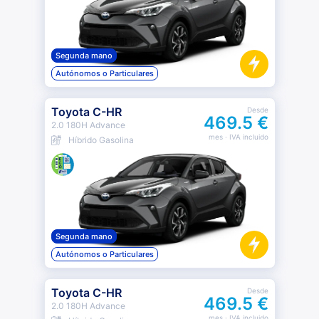
Segunda mano
Autónomos o Particulares
Toyota C-HR
Desde
469.5 €
2.0 180H Advance
mes
· IVA incluido
Híbrido Gasolina
Segunda mano
Autónomos o Particulares
Toyota C-HR
Desde
469.5 €
2.0 180H Advance
mes
· IVA incluido