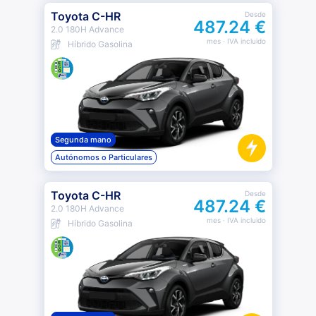
Toyota C-HR
Desde
487.24 €
2.0 180H Advance
mes
· IVA incluido
Híbrido Gasolina
Segunda mano
Autónomos o Particulares
Toyota C-HR
Desde
487.24 €
2.0 180H Advance
mes
· IVA incluido
Híbrido Gasolina