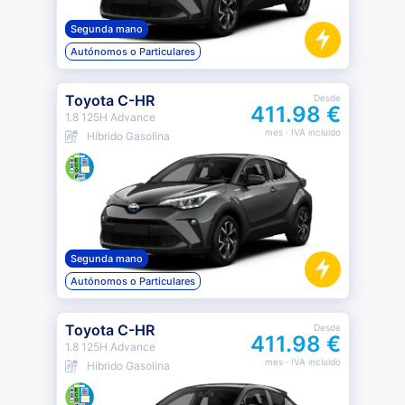
Segunda mano
Autónomos o Particulares
Toyota C-HR
Desde
411.98 €
1.8 125H Advance
mes
· IVA incluido
Híbrido Gasolina
Segunda mano
Autónomos o Particulares
Toyota C-HR
Desde
411.98 €
1.8 125H Advance
mes
· IVA incluido
Híbrido Gasolina