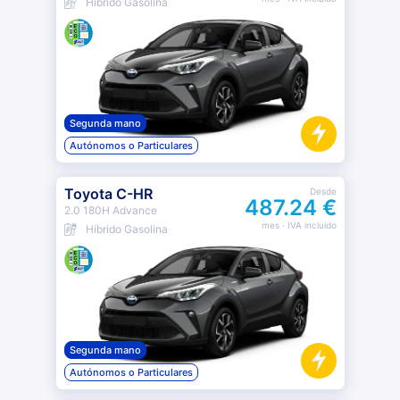
Híbrido Gasolina
Segunda mano
Autónomos o Particulares
Toyota C-HR
Desde
487.24 €
2.0 180H Advance
mes
· IVA incluido
Híbrido Gasolina
Segunda mano
Autónomos o Particulares