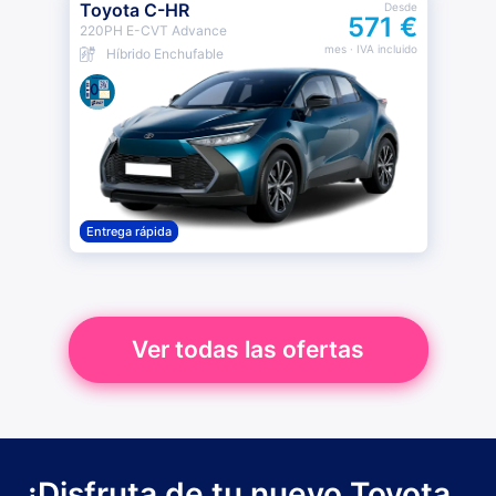
Toyota C-HR
Desde
571 €
220PH E-CVT Advance
mes
· IVA incluido
Híbrido Enchufable
Entrega rápida
Ver todas las ofertas
¡Disfruta de tu nuevo Toyota