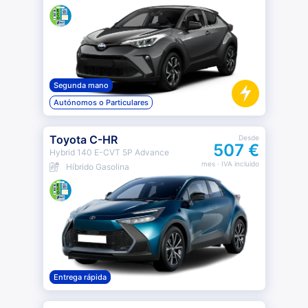
Segunda mano
Autónomos o Particulares
Toyota C-HR
Desde
507 €
Hybrid 140 E-CVT 5P Advance
mes
· IVA incluido
Híbrido Gasolina
Entrega rápida