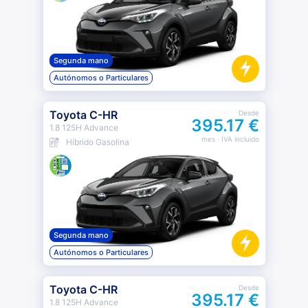
Segunda mano
Autónomos o Particulares
Toyota C-HR
Desde
395.17 €
1.8 125H Advance
mes
· IVA incluido
Híbrido Gasolina
Segunda mano
Autónomos o Particulares
Toyota C-HR
Desde
395.17 €
1.8 125H Advance