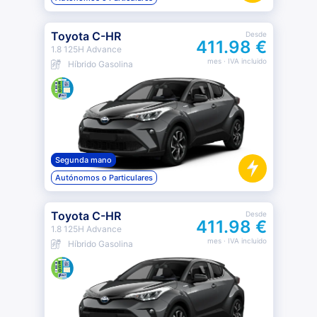
Toyota C-HR
Desde
411.98 €
1.8 125H Advance
mes
· IVA incluido
Híbrido Gasolina
Segunda mano
Autónomos o Particulares
Toyota C-HR
Desde
411.98 €
1.8 125H Advance
mes
· IVA incluido
Híbrido Gasolina