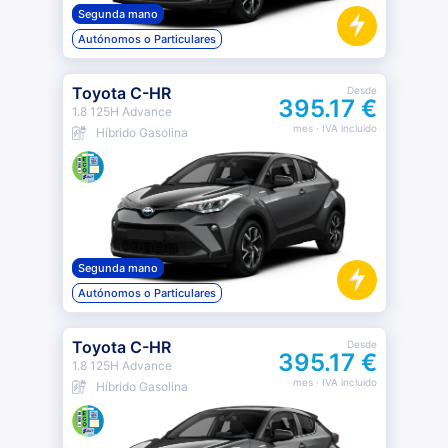
Segunda mano
Autónomos o Particulares
Toyota C-HR
Desde
395.17 €
1.8 125H Advance
mes
· IVA incluido
Híbrido Gasolina
Segunda mano
Autónomos o Particulares
Toyota C-HR
Desde
395.17 €
1.8 125H Advance
mes
· IVA incluido
Híbrido Gasolina