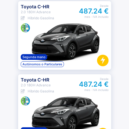
Toyota C-HR
Desde
487.24 €
2.0 180H Advance
mes
· IVA incluido
Híbrido Gasolina
Segunda mano
Autónomos o Particulares
Toyota C-HR
Desde
487.24 €
2.0 180H Advance
mes
· IVA incluido
Híbrido Gasolina