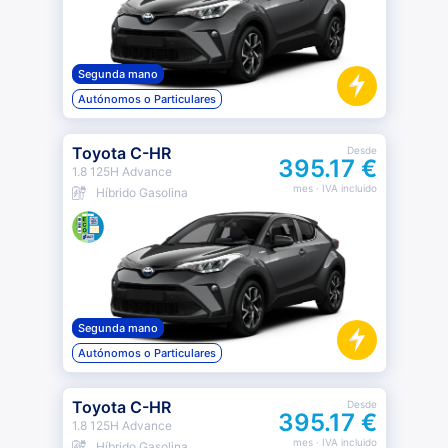
Segunda mano
Autónomos o Particulares
Toyota C-HR
Desde
395.17 €
1.8 125H Advance
mes
· IVA incluido
Híbrido Gasolina
Segunda mano
Autónomos o Particulares
Toyota C-HR
Desde
395.17 €
1.8 125H Advance
mes
· IVA incluido
Híbrido Gasolina