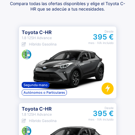
Compara todas las ofertas disponibles y elige el Toyota C-
HR que se adecúe a tus necesidades.
Toyota C-HR
Desde
395 €
1.8 125H Advance
mes
· IVA incluido
Híbrido Gasolina
Segunda mano
Autónomos o Particulares
Toyota C-HR
Desde
395 €
1.8 125H Advance
mes
· IVA incluido
Híbrido Gasolina