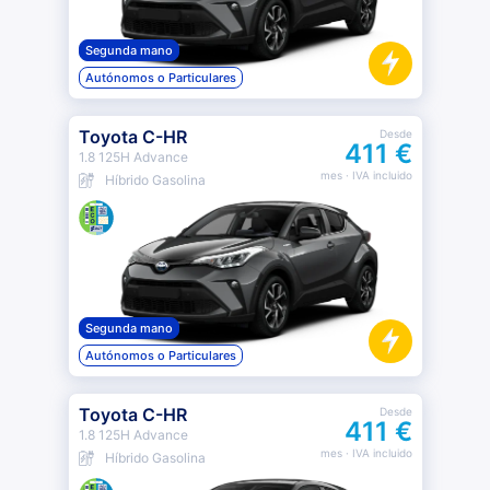
Segunda mano
Autónomos o Particulares
Toyota C-HR
Desde
411 €
1.8 125H Advance
mes
· IVA incluido
Híbrido Gasolina
Segunda mano
Autónomos o Particulares
Toyota C-HR
Desde
411 €
1.8 125H Advance
mes
· IVA incluido
Híbrido Gasolina