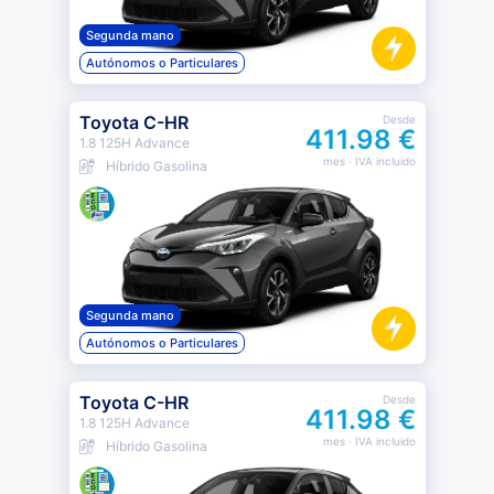
Segunda mano
Autónomos o Particulares
Toyota C-HR
Desde
411.98 €
1.8 125H Advance
mes
· IVA incluido
Híbrido Gasolina
Segunda mano
Autónomos o Particulares
Toyota C-HR
Desde
411.98 €
1.8 125H Advance
mes
· IVA incluido
Híbrido Gasolina