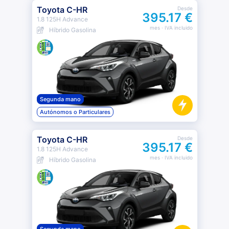
Toyota C-HR
Desde
395.17 €
1.8 125H Advance
mes
· IVA incluido
Híbrido Gasolina
Segunda mano
Autónomos o Particulares
Toyota C-HR
Desde
395.17 €
1.8 125H Advance
mes
· IVA incluido
Híbrido Gasolina