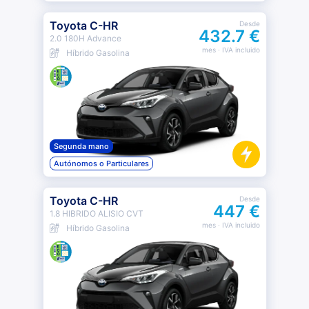
Toyota C-HR
Desde
432.7 €
2.0 180H Advance
mes
· IVA incluido
Híbrido Gasolina
Segunda mano
Autónomos o Particulares
Toyota C-HR
Desde
447 €
1.8 HIBRIDO ALISIO CVT
mes
· IVA incluido
Híbrido Gasolina