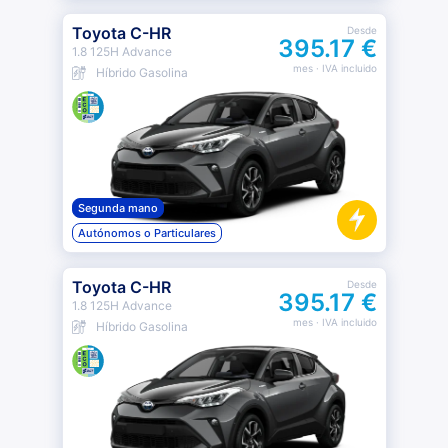
Toyota C-HR
Desde
395.17 €
1.8 125H Advance
mes
· IVA incluido
Híbrido Gasolina
Segunda mano
Autónomos o Particulares
Toyota C-HR
Desde
395.17 €
1.8 125H Advance
mes
· IVA incluido
Híbrido Gasolina