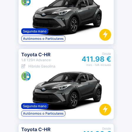
Segunda mano
Autónomos o Particulares
Toyota C-HR
Desde
411.98 €
1.8 125H Advance
mes
· IVA incluido
Híbrido Gasolina
Segunda mano
Autónomos o Particulares
Toyota C-HR
Desde