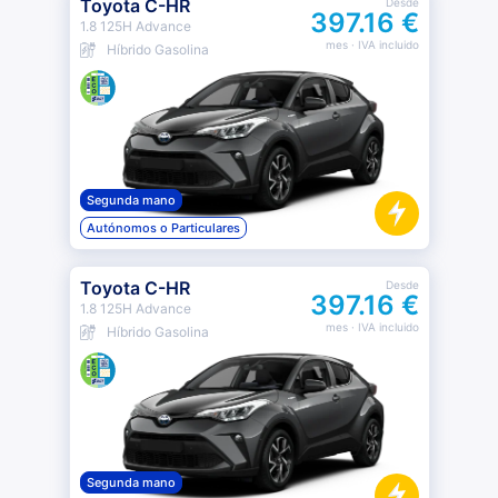
Toyota C-HR
Desde
397.16 €
1.8 125H Advance
mes
· IVA incluido
Híbrido Gasolina
Segunda mano
Autónomos o Particulares
Toyota C-HR
Desde
397.16 €
1.8 125H Advance
mes
· IVA incluido
Híbrido Gasolina
Segunda mano