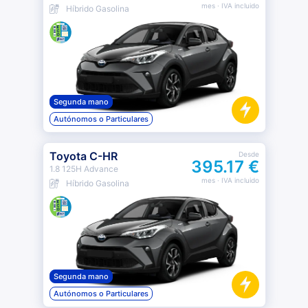
mes
· IVA incluido
Híbrido Gasolina
Segunda mano
Autónomos o Particulares
Toyota C-HR
Desde
395.17 €
1.8 125H Advance
mes
· IVA incluido
Híbrido Gasolina
Segunda mano
Autónomos o Particulares