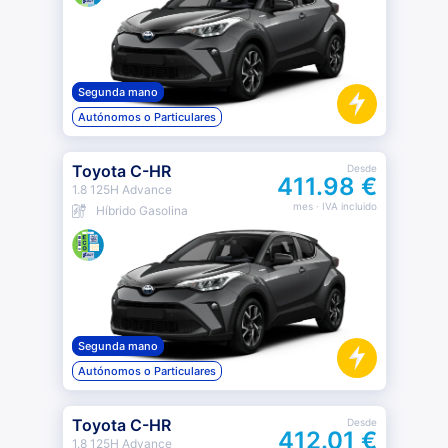
Segunda mano
Autónomos o Particulares
Toyota C-HR
Desde
411.98 €
1.8 125H Advance
mes
· IVA incluido
Híbrido Gasolina
Segunda mano
Autónomos o Particulares
Toyota C-HR
Desde
412.01 €
1.8 125H Advance