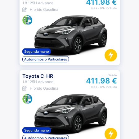
411.98 €
1.8 125H Advance
mes
· IVA incluido
Híbrido Gasolina
Segunda mano
Autónomos o Particulares
Toyota C-HR
Desde
411.98 €
1.8 125H Advance
mes
· IVA incluido
Híbrido Gasolina
Segunda mano
Autónomos o Particulares