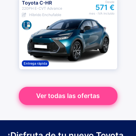
Toyota C-HR
Desde
571 €
220PH E-CVT Advance
mes
· IVA incluido
Híbrido Enchufable
Entrega rápida
Ver todas las ofertas
¡Disfruta de tu nuevo Toyota