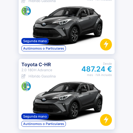
Híbrido Gasolina
Segunda mano
Autónomos o Particulares
Toyota C-HR
Desde
487.24 €
2.0 180H Advance
mes
· IVA incluido
Híbrido Gasolina
Segunda mano
Autónomos o Particulares