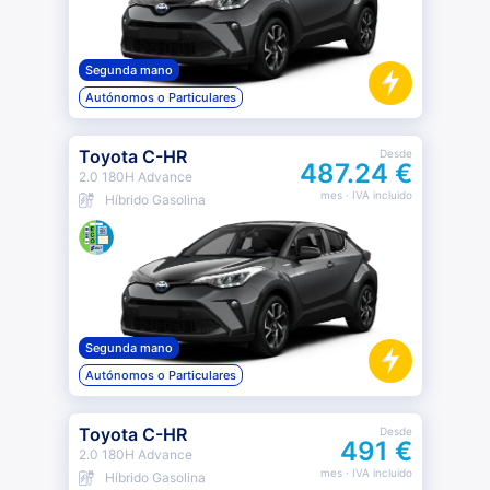
Segunda mano
Autónomos o Particulares
Toyota C-HR
Desde
487.24 €
2.0 180H Advance
mes
· IVA incluido
Híbrido Gasolina
Segunda mano
Autónomos o Particulares
Toyota C-HR
Desde
491 €
2.0 180H Advance
mes
· IVA incluido
Híbrido Gasolina