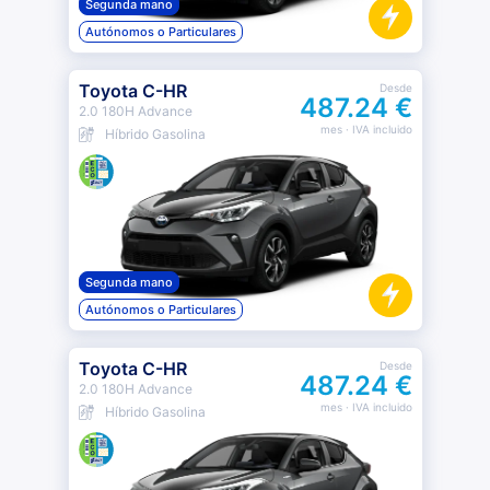
Segunda mano
Autónomos o Particulares
Toyota C-HR
Desde
487.24 €
2.0 180H Advance
mes
· IVA incluido
Híbrido Gasolina
Segunda mano
Autónomos o Particulares
Toyota C-HR
Desde
487.24 €
2.0 180H Advance
mes
· IVA incluido
Híbrido Gasolina