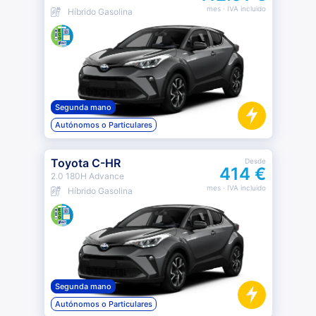
mes
· IVA incluido
Híbrido Gasolina
Segunda mano
Autónomos o Particulares
Toyota C-HR
Desde
414 €
2.0 180H Advance
mes
· IVA incluido
Híbrido Gasolina
Segunda mano
Autónomos o Particulares