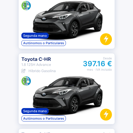
Segunda mano
Autónomos o Particulares
Toyota C-HR
Desde
397.16 €
1.8 125H Advance
mes
· IVA incluido
Híbrido Gasolina
Segunda mano
Autónomos o Particulares