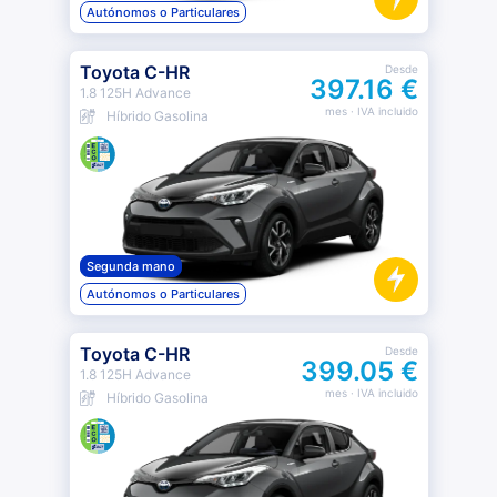
Autónomos o Particulares
Toyota C-HR
Desde
397.16 €
1.8 125H Advance
mes
· IVA incluido
Híbrido Gasolina
Segunda mano
Autónomos o Particulares
Toyota C-HR
Desde
399.05 €
1.8 125H Advance
mes
· IVA incluido
Híbrido Gasolina