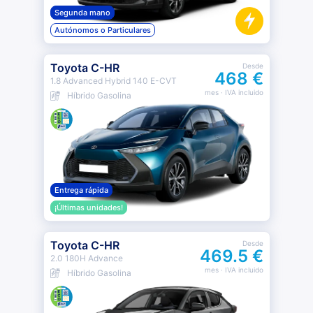
Segunda mano
Autónomos o Particulares
Toyota C-HR
Desde
468 €
1.8 Advanced Hybrid 140 E-CVT
mes
· IVA incluido
Híbrido Gasolina
Entrega rápida
¡Últimas unidades!
Toyota C-HR
Desde
469.5 €
2.0 180H Advance
mes
· IVA incluido
Híbrido Gasolina