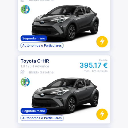
Segunda mano
Autónomos o Particulares
Toyota C-HR
Desde
395.17 €
1.8 125H Advance
mes
· IVA incluido
Híbrido Gasolina
Segunda mano
Autónomos o Particulares