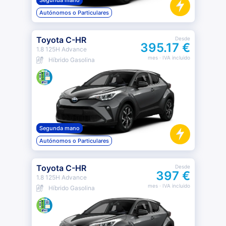
Segunda mano
Autónomos o Particulares
Toyota C-HR
Desde
395.17 €
1.8 125H Advance
mes
· IVA incluido
Híbrido Gasolina
Segunda mano
Autónomos o Particulares
Toyota C-HR
Desde
397 €
1.8 125H Advance
mes
· IVA incluido
Híbrido Gasolina