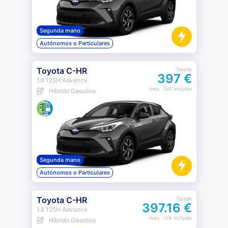
Segunda mano
Autónomos o Particulares
Toyota C-HR
Desde
397 €
1.8 125H Advance
mes
· IVA incluido
Híbrido Gasolina
Segunda mano
Autónomos o Particulares
Toyota C-HR
Desde
397.16 €
1.8 125H Advance
mes
· IVA incluido
Híbrido Gasolina