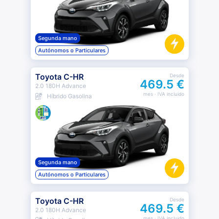
Segunda mano
Autónomos o Particulares
Toyota C-HR
Desde
469.5 €
2.0 180H Advance
mes
· IVA incluido
Híbrido Gasolina
Segunda mano
Autónomos o Particulares
Toyota C-HR
Desde
469.5 €
2.0 180H Advance
mes
· IVA incluido