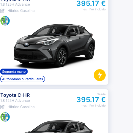
395.17 €
1.8 125H Advance
mes
· IVA incluido
Híbrido Gasolina
Segunda mano
Autónomos o Particulares
Toyota C-HR
Desde
395.17 €
1.8 125H Advance
mes
· IVA incluido
Híbrido Gasolina