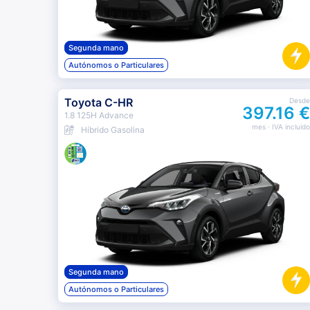
Segunda mano
Autónomos o Particulares
Toyota C-HR
Desde
397.16 €
1.8 125H Advance
mes
· IVA incluido
Híbrido Gasolina
Segunda mano
Autónomos o Particulares