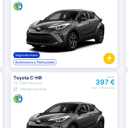
Segunda mano
Autónomos o Particulares
Toyota C-HR
Desde
397 €
1.8 125H Advance
mes
· IVA incluido
Híbrido Gasolina