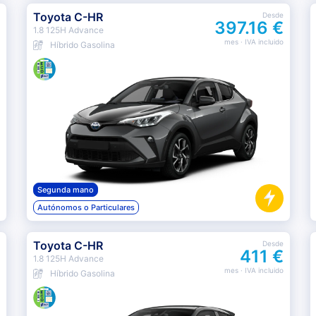
Toyota C-HR
Desde
397.16 €
1.8 125H Advance
mes
· IVA incluido
Híbrido Gasolina
Segunda mano
Autónomos o Particulares
Toyota C-HR
Desde
411 €
1.8 125H Advance
mes
· IVA incluido
Híbrido Gasolina