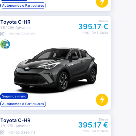
Autónomos o Particulares
Toyota C-HR
Desde
395.17 €
1.8 125H Advance
mes
· IVA incluido
Híbrido Gasolina
Segunda mano
Autónomos o Particulares
Toyota C-HR
Desde
395.17 €
1.8 125H Advance
mes
· IVA incluido
Híbrido Gasolina