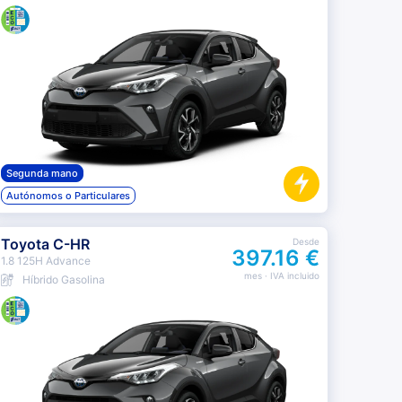
Segunda mano
Autónomos o Particulares
Toyota C-HR
Desde
397.16 €
1.8 125H Advance
mes
· IVA incluido
Híbrido Gasolina