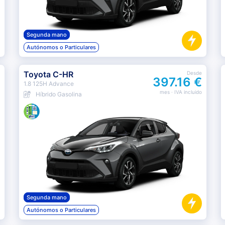
Segunda mano
Autónomos o Particulares
Toyota C-HR
Desde
397.16 €
1.8 125H Advance
mes
· IVA incluido
Híbrido Gasolina
Segunda mano
Autónomos o Particulares