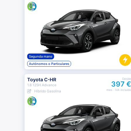
Segunda mano
Autónomos o Particulares
Toyota C-HR
Desde
397 €
1.8 125H Advance
mes
· IVA incluido
Híbrido Gasolina