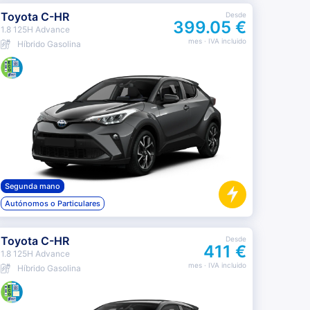
Toyota C-HR
Desde
399.05 €
1.8 125H Advance
mes
· IVA incluido
Híbrido Gasolina
Segunda mano
Autónomos o Particulares
Toyota C-HR
Desde
411 €
1.8 125H Advance
mes
· IVA incluido
Híbrido Gasolina