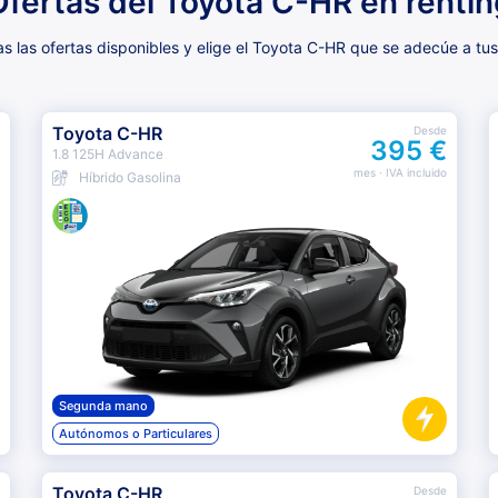
Ofertas del Toyota C-HR en rentin
 las ofertas disponibles y elige el Toyota C-HR que se adecúe a tu
Toyota C-HR
Desde
395 €
1.8 125H Advance
mes
· IVA incluido
Híbrido Gasolina
Segunda mano
Autónomos o Particulares
Toyota C-HR
Desde