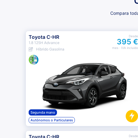
Compara todas
Toyota C-HR
Desde
395 €
1.8 125H Advance
mes
· IVA incluido
Híbrido Gasolina
Segunda mano
Autónomos o Particulares
Toyota C-HR
Desde