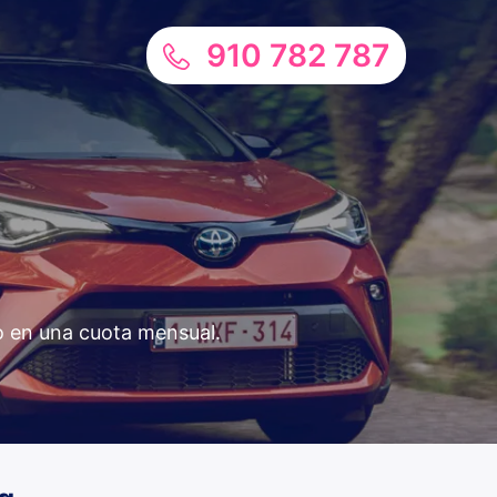
910 782 787
do en una cuota mensual.