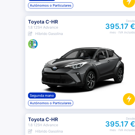
Autónomos o Particulares
Toyota C-HR
Desde
395.17 €
1.8 125H Advance
mes
· IVA incluido
Híbrido Gasolina
Segunda mano
Autónomos o Particulares
Toyota C-HR
Desde
395.17 €
1.8 125H Advance
mes
· IVA incluido
Híbrido Gasolina