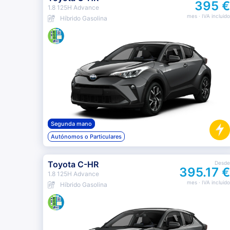
395 €
1.8 125H Advance
mes
· IVA incluido
Híbrido Gasolina
Segunda mano
Autónomos o Particulares
Toyota C-HR
Desde
395.17 €
1.8 125H Advance
mes
· IVA incluido
Híbrido Gasolina