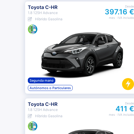
Toyota C-HR
Desde
397.16 €
1.8 125H Advance
mes
· IVA incluido
Híbrido Gasolina
Segunda mano
Autónomos o Particulares
Toyota C-HR
Desde
411 €
1.8 125H Advance
mes
· IVA incluido
Híbrido Gasolina