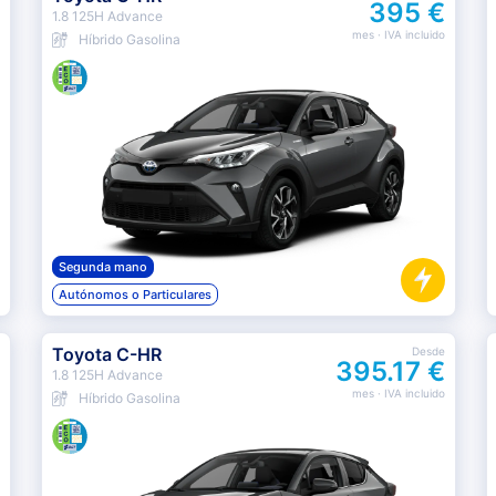
395 €
1.8 125H Advance
mes
· IVA incluido
Híbrido Gasolina
Segunda mano
Autónomos o Particulares
Toyota C-HR
Desde
395.17 €
1.8 125H Advance
mes
· IVA incluido
Híbrido Gasolina