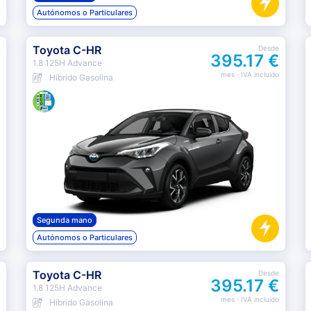
Autónomos o Particulares
Toyota C-HR
Desde
395.17 €
1.8 125H Advance
mes
· IVA incluido
Híbrido Gasolina
Segunda mano
Autónomos o Particulares
Toyota C-HR
Desde
395.17 €
1.8 125H Advance
mes
· IVA incluido
Híbrido Gasolina