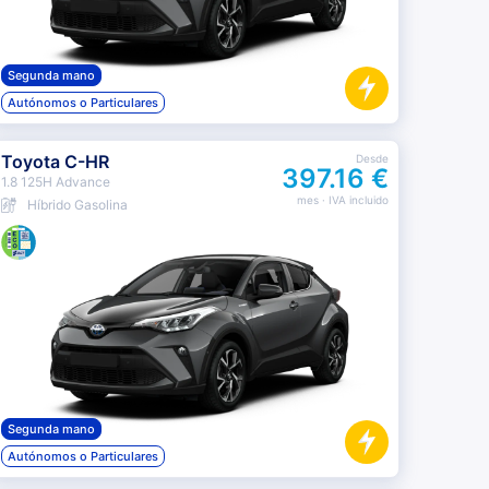
Segunda mano
Autónomos o Particulares
Toyota C-HR
Desde
397.16 €
1.8 125H Advance
mes
· IVA incluido
Híbrido Gasolina
Segunda mano
Autónomos o Particulares