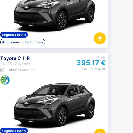
Segunda mano
Autónomos o Particulares
Toyota C-HR
Desde
395.17 €
1.8 125H Advance
mes
· IVA incluido
Híbrido Gasolina
Segunda mano