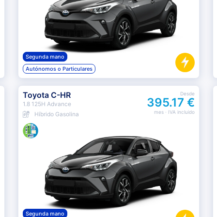
Segunda mano
Autónomos o Particulares
Toyota C-HR
Desde
395.17 €
1.8 125H Advance
mes
· IVA incluido
Híbrido Gasolina
Segunda mano