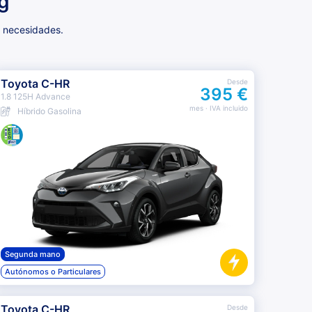
g
s necesidades.
Toyota C-HR
Desde
395 €
1.8 125H Advance
mes
· IVA incluido
Híbrido Gasolina
Segunda mano
Autónomos o Particulares
Toyota C-HR
Desde