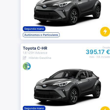
Segunda mano
Autónomos o Particulares
Toyota C-HR
Desde
395.17 €
1.8 125H Advance
mes
· IVA incluido
Híbrido Gasolina
Segunda mano