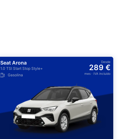
Seat Arona
Desde
289 €
1.0 TSI Start Stop Style+
mes
· IVA incluido
Gasolina