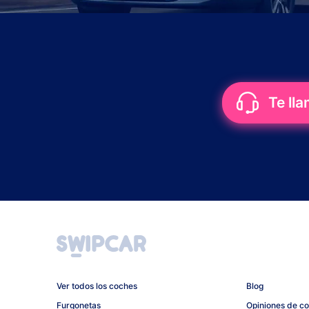
Te ll
Ver todos los coches
Blog
Furgonetas
Opiniones de c