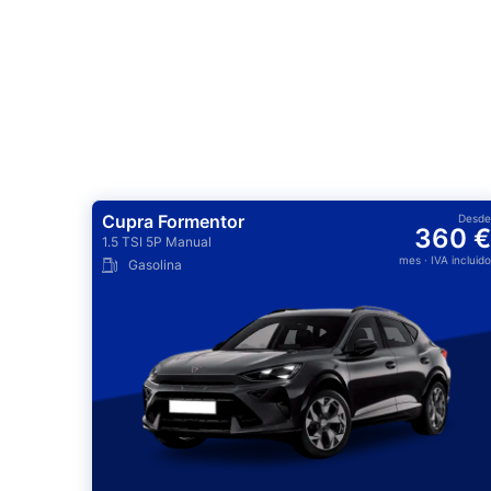
Cupra Formentor
Desde
360 €
1.5 TSI 5P Manual
mes
· IVA incluido
Gasolina