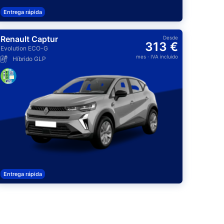
Entrega rápida
Renault Captur
Desde
313 €
Evolution ECO-G
mes
· IVA incluido
Híbrido GLP
Entrega rápida