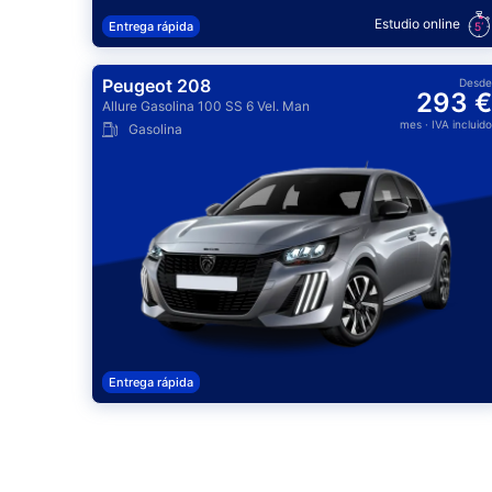
Estudio online
Entrega rápida
Peugeot 208
Desde
293 €
Allure Gasolina 100 SS 6 Vel. Man
mes
· IVA incluido
Gasolina
Entrega rápida