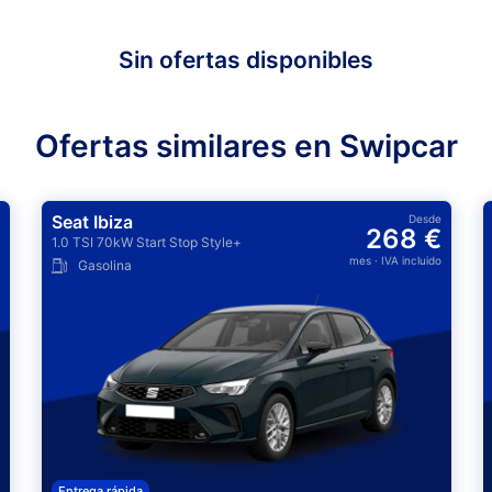
Sin ofertas disponibles
Ofertas similares en Swipcar
Seat Ibiza
Desde
268 €
1.0 TSI 70kW Start Stop Style+
mes
· IVA incluido
Gasolina
Entrega rápida