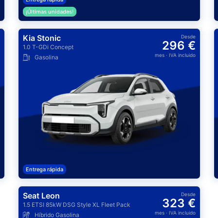
¡Últimas unidades!
Kia Stonic
Desde
296 €
1.0 T-GDi Concept
mes
· IVA incluido
Gasolina
Entrega rápida
Seat Leon
Desde
323 €
1.5 ETSI 85kW DSG Style XL Fleet Pack
mes
· IVA incluido
Híbrido Gasolina