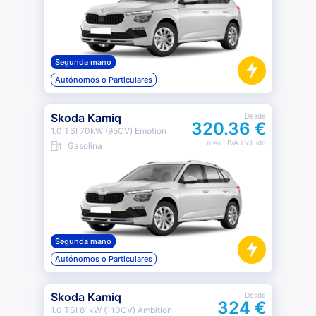
Segunda mano
Autónomos o Particulares
Skoda Kamiq
Desde
320.36 €
1.0 TSI 70kW (95CV) Emotion
mes
· IVA incluido
Gasolina
Segunda mano
Autónomos o Particulares
Skoda Kamiq
Desde
324 €
1.0 TSI 81kW (110CV) Ambition