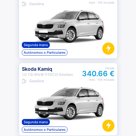
mes
· IVA incluido
Gasolina
Segunda mano
Autónomos o Particulares
Skoda Kamiq
Desde
340.66 €
1.0 TSI 81kW (110CV) Emotion
mes
· IVA incluido
Gasolina
Segunda mano
Autónomos o Particulares