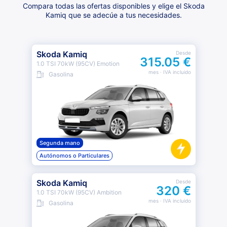
Compara todas las ofertas disponibles y elige el Skoda
Kamiq que se adecúe a tus necesidades.
Skoda Kamiq
Desde
315.05 €
1.0 TSI 70kW (95CV) Emotion
mes
· IVA incluido
Gasolina
Segunda mano
Autónomos o Particulares
Skoda Kamiq
Desde
320 €
1.0 TSI 70kW (95CV) Ambition
mes
· IVA incluido
Gasolina