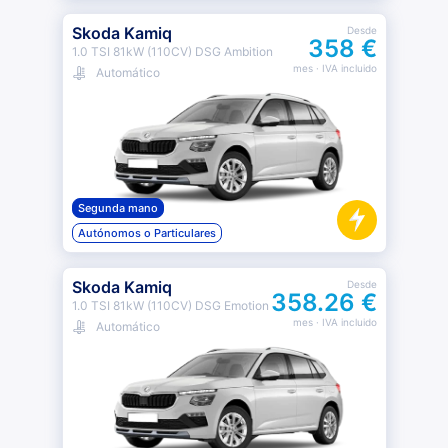
Skoda Kamiq
Desde
358 €
1.0 TSI 81kW (110CV) DSG Ambition
mes
· IVA incluido
Automático
Segunda mano
Autónomos o Particulares
Skoda Kamiq
Desde
358.26 €
1.0 TSI 81kW (110CV) DSG Emotion
mes
· IVA incluido
Automático