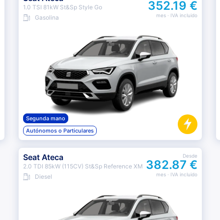
352.19 €
1.0 TSI 81kW St&Sp Style Go
mes
· IVA incluido
Gasolina
Segunda mano
Autónomos o Particulares
Seat Ateca
Desde
382.87 €
2.0 TDI 85kW (115CV) St&Sp Reference XM
mes
· IVA incluido
Diesel