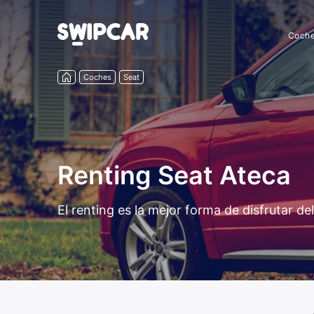
Coch
Coches
Seat
Renting Seat Ateca
El renting es la mejor forma de disfrutar d