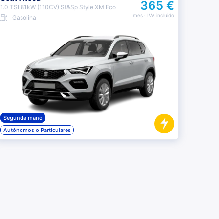
365 €
1.0 TSI 81kW (110CV) St&Sp Style XM Eco
mes
· IVA incluido
Gasolina
Segunda mano
Autónomos o Particulares