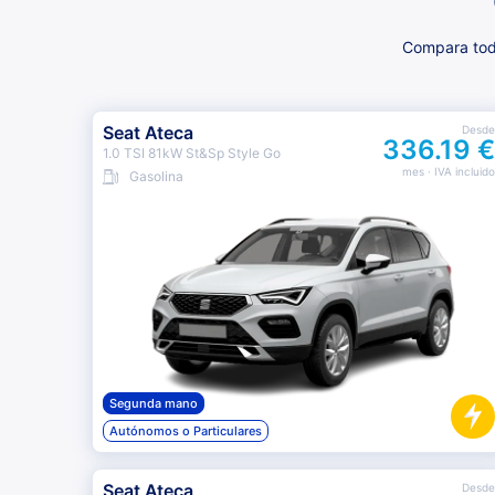
Compara toda
Seat Ateca
Desde
336.19 €
1.0 TSI 81kW St&Sp Style Go
mes
· IVA incluido
Gasolina
Segunda mano
Autónomos o Particulares
Seat Ateca
Desde