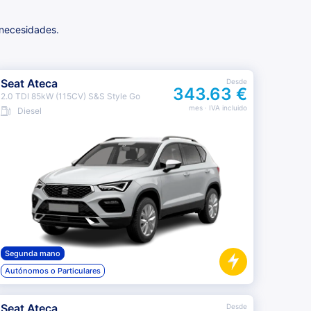
g
 necesidades.
Seat Ateca
Desde
343.63 €
2.0 TDI 85kW (115CV) S&S Style Go
mes
· IVA incluido
Diesel
Segunda mano
Autónomos o Particulares
Seat Ateca
Desde