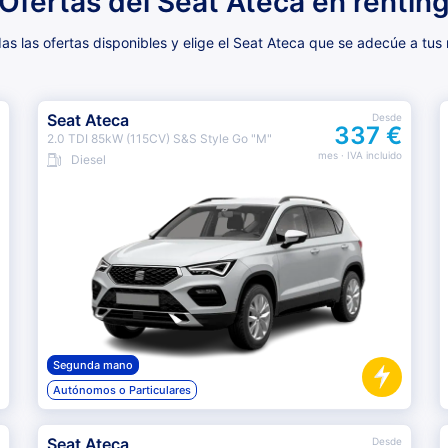
Ofertas del Seat Ateca en rentin
s las ofertas disponibles y elige el Seat Ateca que se adecúe a tus
Seat Ateca
Desde
337 €
2.0 TDI 85kW (115CV) S&S Style Go "M"
mes
· IVA incluido
Diesel
Segunda mano
Autónomos o Particulares
Seat Ateca
Desde