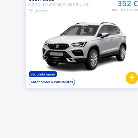
352 €
2.0 TDI 85kW (115CV) S&S Style Go
mes
· IVA incluido
Diesel
Segunda mano
Autónomos o Particulares