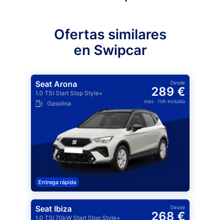
Ofertas similares
en Swipcar
Seat Arona
Desde
289 €
1.0 TSI Start Stop Style+
mes
· IVA incluido
Gasolina
Entrega rápida
Seat Ibiza
Desde
268 €
1.0 TSI 70kW Start Stop Style+