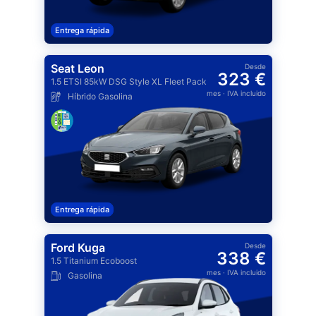
Entrega rápida
Seat Leon
Desde
323 €
1.5 ETSI 85kW DSG Style XL Fleet Pack
mes
· IVA incluido
Híbrido Gasolina
Entrega rápida
Ford Kuga
Desde
338 €
1.5 Titanium Ecoboost
mes
· IVA incluido
Gasolina