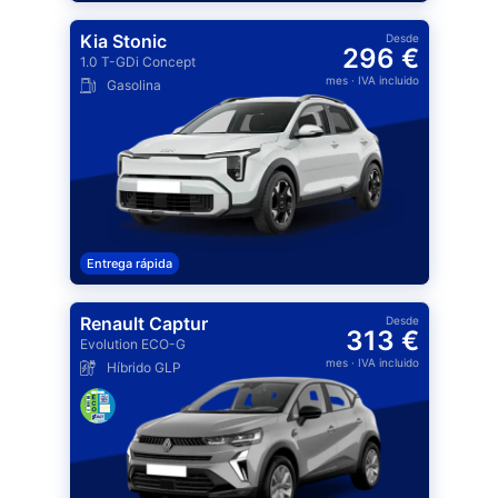
Kia Stonic
Desde
296 €
1.0 T-GDi Concept
mes
· IVA incluido
Gasolina
Entrega rápida
Renault Captur
Desde
313 €
Evolution ECO-G
mes
· IVA incluido
Híbrido GLP