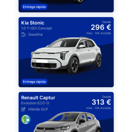
Entrega rápida
Kia Stonic
Desde
296 €
1.0 T-GDi Concept
mes
· IVA incluido
Gasolina
Entrega rápida
Renault Captur
Desde
313 €
Evolution ECO-G
mes
· IVA incluido
Híbrido GLP