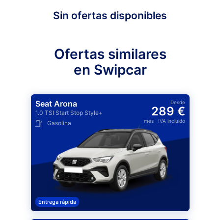
Sin ofertas disponibles
Ofertas similares
en Swipcar
Seat Arona
Desde
289 €
1.0 TSI Start Stop Style+
mes
· IVA incluido
Gasolina
Entrega rápida