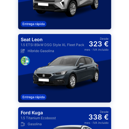
Entrega rápida
Seat Leon
Desde
323 €
1.5 ETSI 85kW DSG Style XL Fleet Pack
mes
· IVA incluido
Híbrido Gasolina
Entrega rápida
Ford Kuga
Desde
338 €
1.5 Titanium Ecoboost
mes
· IVA incluido
Gasolina