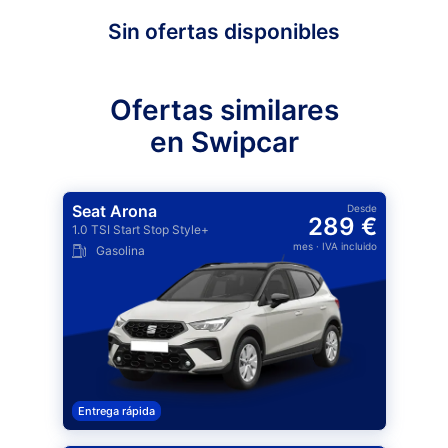
Sin ofertas disponibles
Ofertas similares
en Swipcar
Seat Arona
Desde
289 €
1.0 TSI Start Stop Style+
mes
· IVA incluido
Gasolina
Entrega rápida