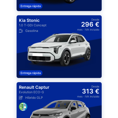
Entrega rápida
Kia Stonic
Desde
296 €
1.0 T-GDi Concept
mes
· IVA incluido
Gasolina
Entrega rápida
Renault Captur
Desde
313 €
Evolution ECO-G
mes
· IVA incluido
Híbrido GLP