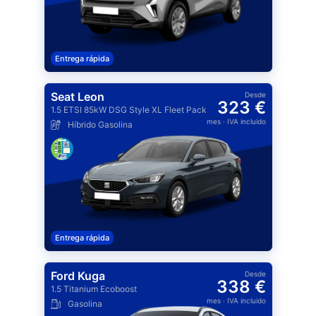
Entrega rápida
Seat Leon
Desde
323 €
1.5 ETSI 85kW DSG Style XL Fleet Pack
mes
· IVA incluido
Híbrido Gasolina
Entrega rápida
Ford Kuga
Desde
338 €
1.5 Titanium Ecoboost
mes
· IVA incluido
Gasolina