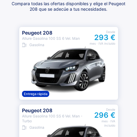
Compara todas las ofertas disponibles y elige el Peugeot
208 que se adecúe a tus necesidades.
Peugeot 208
Desde
293 €
Allure Gasolina 100 SS 6 Vel. Man
mes
· IVA incluido
Gasolina
Entrega rápida
Peugeot 208
Desde
296 €
Allure Gasolina 100 SS 6 Vel. Man -
Turbo
mes
· IVA
incluido
Gasolina