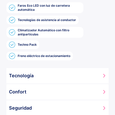
Faros Eco LED con luz de carretera
automática
Tecnologías de asistencia al conductor
Climatizador Automático con filtro
antipartículas
Techno Pack
Freno eléctrico de estacionamiento
Tecnología
3 puertos USB (1 frontal, 2 2a fila)
Confort
Asistente de estacionamiento GS
Cargador inalámbrico de carga rápida
Tapicería de tela Gris Sostenible
Seguridad
Climatizador Automático con filtro antipartículas
Sistemas de seguridad y acceso