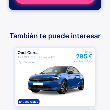
También te puede interesar
Opel Corsa
Desde
295 €
1.2T XHL MT6 SS 74kW GS
mes
· IVA incluido
Gasolina
Entrega rápida