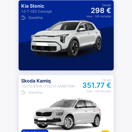
Kia Stonic
Desde
298 €
1.0 T-GDi Concept
mes
· IVA incluido
Gasolina
Skoda Kamiq
Desde
351.77 €
1.0 TSI 81kW (110CV) AMBITION
mes
· IVA incluido
Gasolina