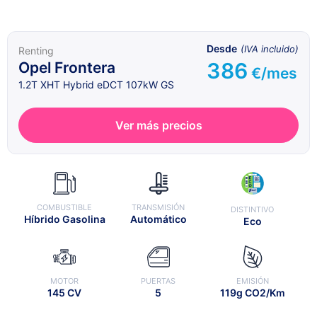
Desde
(IVA incluido)
Renting
386
Opel Frontera
€/mes
1.2T XHT Hybrid eDCT 107kW GS
Ver más precios
COMBUSTIBLE
TRANSMISIÓN
DISTINTIVO
Híbrido Gasolina
Automático
Eco
MOTOR
PUERTAS
EMISIÓN
145 CV
5
119g CO2/Km