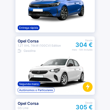
Entrega rápida
Opel Corsa
Desde
304 €
1.2T XHL 74kW (100CV) Edition
mes
· IVA incluido
Gasolina
Segunda mano
Autónomos o Particulares
Opel Corsa
Desde
305 €
GS Line