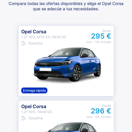
Compara todas las ofertas disponibles y elige el Opel Corsa
que se adecúe a tus necesidades.
Opel Corsa
Desde
295 €
1.2T XHL MT6 SS 74kW GS
mes
· IVA incluido
Gasolina
Entrega rápida
Opel Corsa
Desde
296 €
1.2T XHL 74kW GS
mes
· IVA incluido
Gasolina