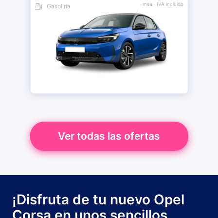
mes
· IVA incluido
Gasolina
Ver todas las ofertas
¡Disfruta de tu nuevo Opel
Corsa en unos sencillos