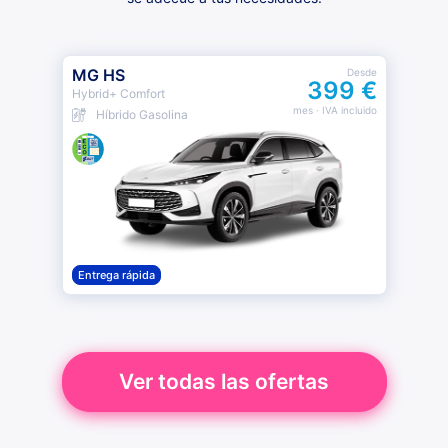
MG HS
Desde
399 €
Hybrid+ Comfort
mes
· IVA incluido
Híbrido Gasolina
Entrega rápida
Ver todas las ofertas