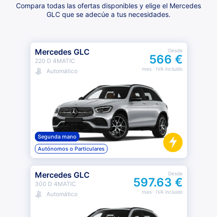
Compara todas las ofertas disponibles y elige el Mercedes
GLC que se adecúe a tus necesidades.
Mercedes GLC
Desde
566 €
220 D 4MATIC
mes
· IVA incluido
Automático
Segunda mano
Autónomos o Particulares
Mercedes GLC
Desde
597.63 €
300 D 4MATIC
mes
· IVA incluido
Automático