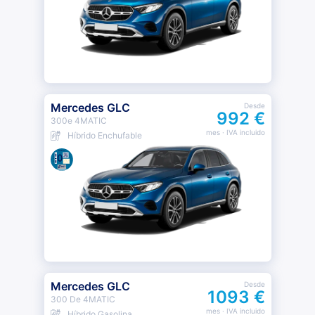
Mercedes GLC
Desde
992 €
300e 4MATIC
mes
· IVA incluido
Híbrido Enchufable
Mercedes GLC
Desde
1093 €
300 De 4MATIC
mes
· IVA incluido
Híbrido Gasolina