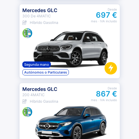
Mercedes GLC
Desde
697 €
300 De 4MATIC
mes
· IVA incluido
Híbrido Gasolina
Segunda mano
Autónomos o Particulares
Mercedes GLC
Desde
867 €
200 4MATIC
mes
· IVA incluido
Híbrido Gasolina