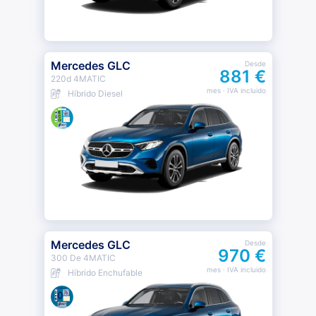
Mercedes GLC
Desde
881 €
220d 4MATIC
mes
· IVA incluido
Híbrido Diesel
Mercedes GLC
Desde
970 €
300 De 4MATIC
mes
· IVA incluido
Híbrido Enchufable