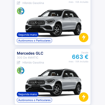
mes
· IVA incluido
Híbrido Gasolina
Segunda mano
Autónomos o Particulares
Mercedes GLC
Desde
663 €
300 De 4MATIC
mes
· IVA incluido
Híbrido Gasolina
Segunda mano
Autónomos o Particulares