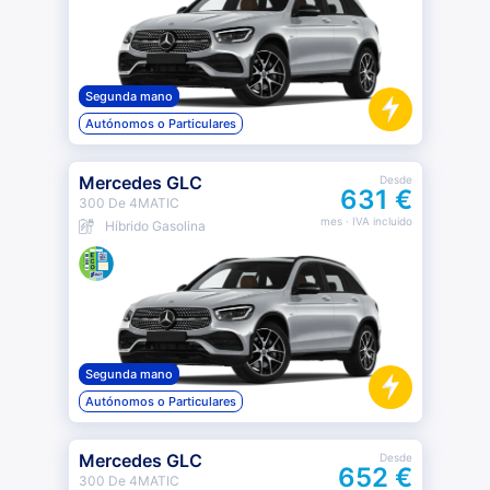
Segunda mano
Autónomos o Particulares
Mercedes GLC
Desde
631 €
300 De 4MATIC
mes
· IVA incluido
Híbrido Gasolina
Segunda mano
Autónomos o Particulares
Mercedes GLC
Desde
652 €
300 De 4MATIC