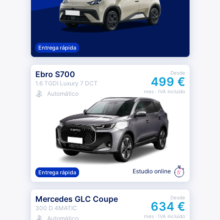
Entrega rápida
Ebro S700
Desde
499 €
1.6 TGDI Luxury 7 DCT
mes
· IVA incluido
Automático
Estudio online
Entrega rápida
Mercedes GLC Coupe
Desde
634 €
300 D 4MATIC
mes
· IVA incluido
Automático