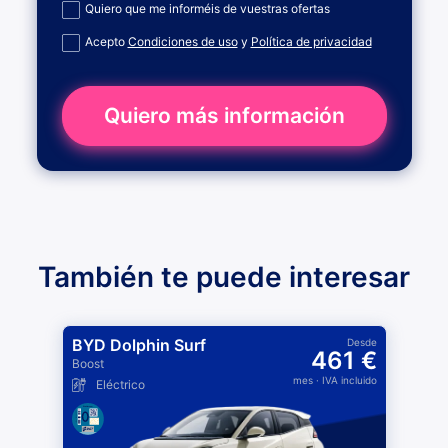
Quiero que me informéis de vuestras ofertas
Acepto
Condiciones de uso
y
Política de privacidad
Quiero más información
También te puede interesar
BYD Dolphin Surf
Desde
461 €
Boost
mes
· IVA incluido
Eléctrico