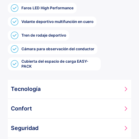
Faros LED High Performance
Volante deportivo multifunción en cuero
Tren de rodaje deportivo
Cámara para observación del conductor
Cubierta del espacio de carga EASY-
PACK
Tecnología
Display central
Confort
Iluminación de ambiente
Sistema inalámbrico de carga para dispositivos móviles
Cubierta del espacio de carga EASY-PACK
delante
Seguridad
Portavasos doble
Sistema multimedia MBUX
Portón trasero EASY-PACK