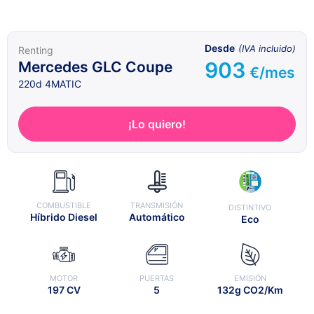
Desde
(IVA incluido)
Renting
903
Mercedes GLC Coupe
€/mes
220d 4MATIC
¡Lo quiero!
COMBUSTIBLE
TRANSMISIÓN
DISTINTIVO
Híbrido Diesel
Automático
Eco
MOTOR
PUERTAS
EMISIÓN
197 CV
5
132g CO2/Km