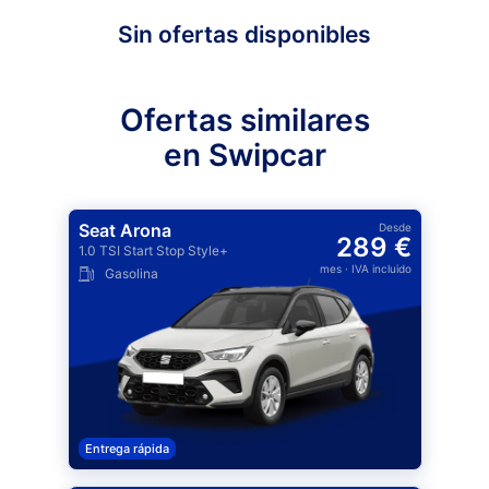
Sin ofertas disponibles
Ofertas similares
en Swipcar
Seat Arona
Desde
289 €
1.0 TSI Start Stop Style+
mes
· IVA incluido
Gasolina
Entrega rápida