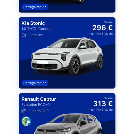
Entrega rápida
Kia Stonic
Desde
296 €
1.0 T-GDi Concept
mes
· IVA incluido
Gasolina
Entrega rápida
Renault Captur
Desde
313 €
Evolution ECO-G
mes
· IVA incluido
Híbrido GLP