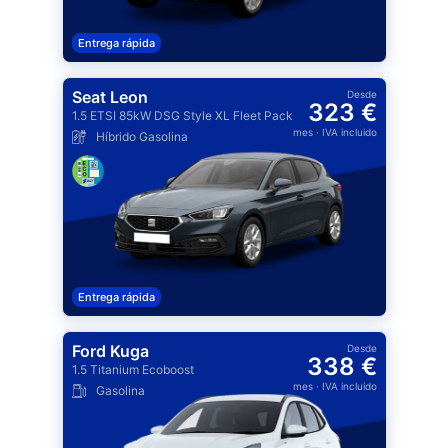
Entrega rápida
Seat Leon
Desde
323 €
1.5 ETSI 85kW DSG Style XL Fleet Pack
mes
· IVA incluido
Híbrido Gasolina
Entrega rápida
Ford Kuga
Desde
338 €
1.5 Titanium Ecoboost
mes
· IVA incluido
Gasolina