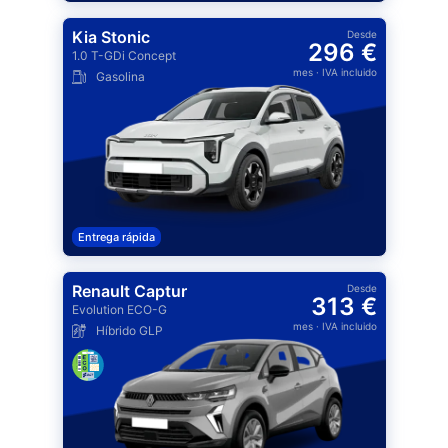
Kia Stonic
Desde
296 €
1.0 T-GDi Concept
mes
· IVA incluido
Gasolina
Entrega rápida
Renault Captur
Desde
313 €
Evolution ECO-G
mes
· IVA incluido
Híbrido GLP