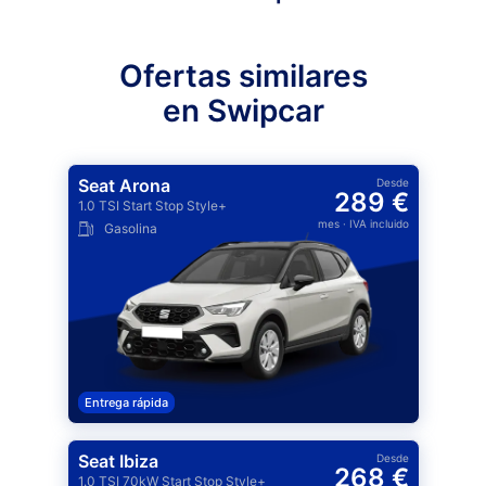
Ofertas similares
en Swipcar
Seat Arona
Desde
289 €
1.0 TSI Start Stop Style+
mes
· IVA incluido
Gasolina
Entrega rápida
Seat Ibiza
Desde
268 €
1.0 TSI 70kW Start Stop Style+