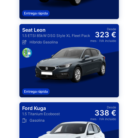
Entrega rápida
Seat Leon
Desde
323 €
1.5 ETSI 85kW DSG Style XL Fleet Pack
mes
· IVA incluido
Híbrido Gasolina
Entrega rápida
Ford Kuga
Desde
338 €
1.5 Titanium Ecoboost
mes
· IVA incluido
Gasolina