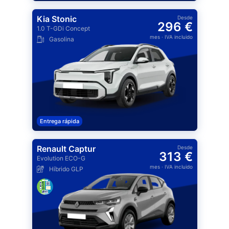
Kia Stonic
Desde
296 €
1.0 T-GDi Concept
mes
· IVA incluido
Gasolina
Entrega rápida
Renault Captur
Desde
313 €
Evolution ECO-G
mes
· IVA incluido
Híbrido GLP