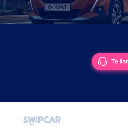
Te ll