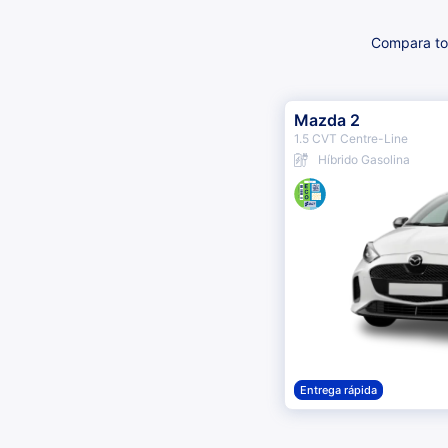
Compara tod
Mazda 2
1.5 CVT Centre-Line
Híbrido Gasolina
Entrega rápida