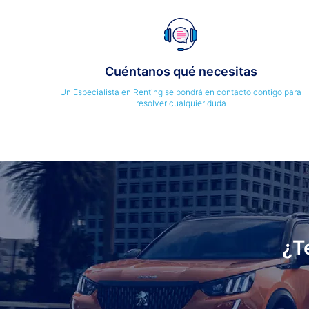
Cuéntanos qué necesitas
Un Especialista en Renting se pondrá en contacto contigo para
resolver cualquier duda
¿T