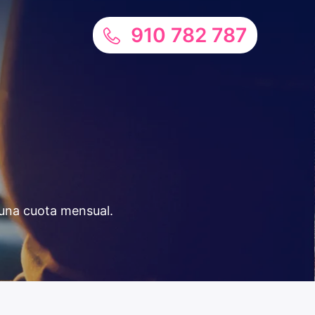
910 782 787
 una cuota mensual.