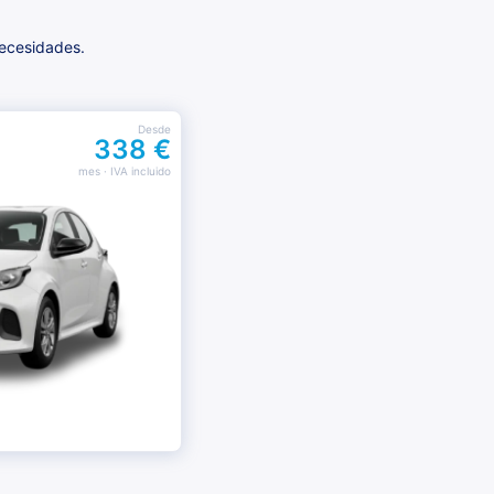
necesidades.
Desde
338 €
mes
· IVA incluido