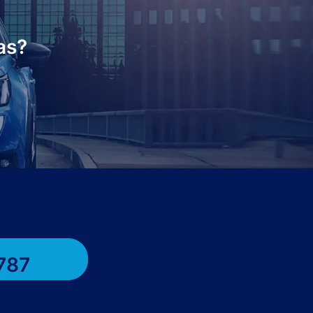
as?
787