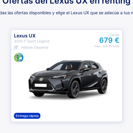
Ofertas del Lexus UX en renting
as las ofertas disponibles y elige el Lexus UX que se adecúe a tus 
Lexus UX
Desde
679 €
300h F Sport Legend
mes
· IVA incluido
Híbrido Gasolina
Entrega rápida