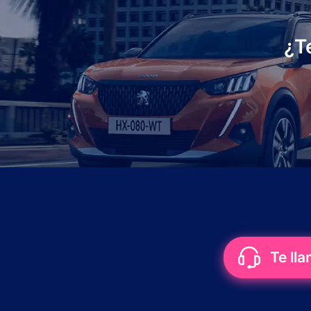
¿T
Te ll