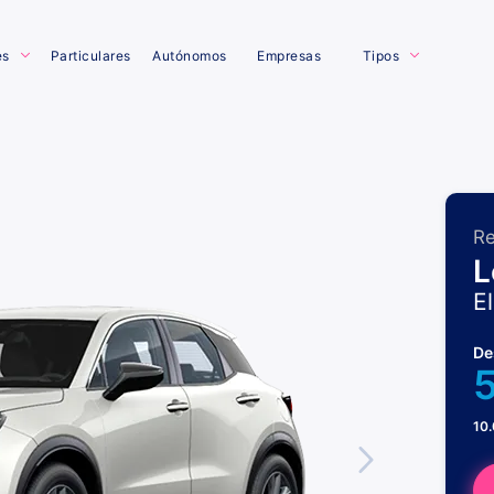
es
Particulares
Autónomos
Empresas
Tipos
Re
L
E
De
10