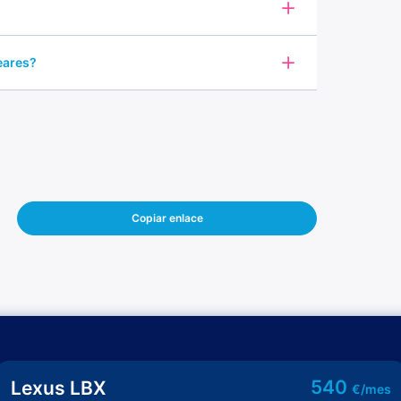
leares?
Copiar enlace
540
Lexus LBX
€/mes