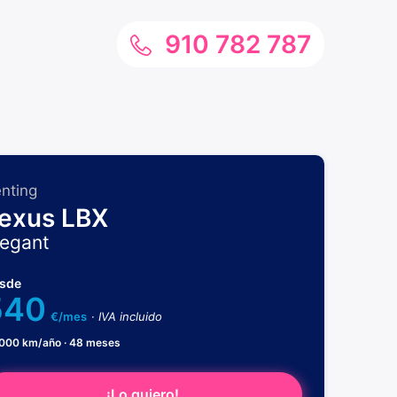
910 782 787
nting
exus LBX
legant
sde
540
€/mes
· IVA incluido
.000 km/año · 48 meses
¡Lo quiero!