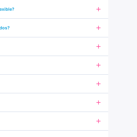
exible?
ados?