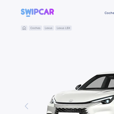
Coch
Coches
Lexus
Lexus LBX