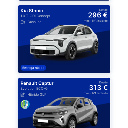
Kia Stonic
Desde
296 €
1.0 T-GDi Concept
mes
· IVA incluido
Gasolina
Entrega rápida
Renault Captur
Desde
313 €
Evolution ECO-G
mes
· IVA incluido
Híbrido GLP