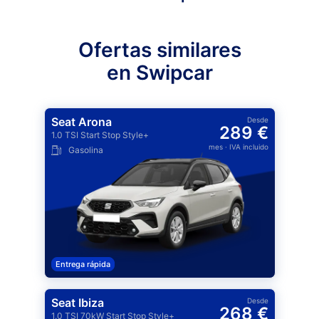
Ofertas similares
en Swipcar
Seat Arona
Desde
289 €
1.0 TSI Start Stop Style+
mes
· IVA incluido
Gasolina
Entrega rápida
Seat Ibiza
Desde
268 €
1.0 TSI 70kW Start Stop Style+