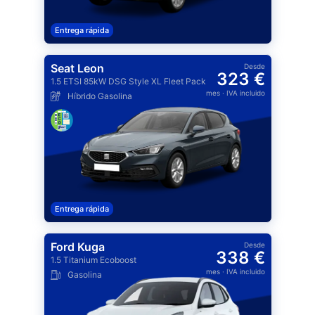
Entrega rápida
Seat Leon
Desde
323 €
1.5 ETSI 85kW DSG Style XL Fleet Pack
mes
· IVA incluido
Híbrido Gasolina
Entrega rápida
Ford Kuga
Desde
338 €
1.5 Titanium Ecoboost
mes
· IVA incluido
Gasolina