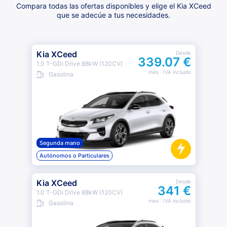
Compara todas las ofertas disponibles y elige el Kia XCeed
que se adecúe a tus necesidades.
Kia XCeed
Desde
339.07 €
1.0 T-GDi Drive 88kW (120CV)
mes
· IVA incluido
Gasolina
Segunda mano
Autónomos o Particulares
Kia XCeed
Desde
341 €
1.0 T-GDi Drive 88kW (120CV)
mes
· IVA incluido
Gasolina