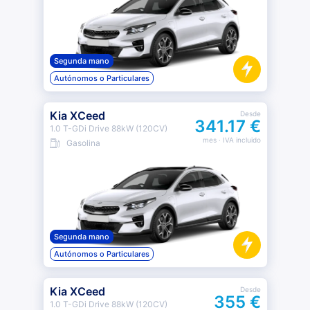
Segunda mano
Autónomos o Particulares
Kia XCeed
Desde
341.17 €
1.0 T-GDi Drive 88kW (120CV)
mes
· IVA incluido
Gasolina
Segunda mano
Autónomos o Particulares
Kia XCeed
Desde
355 €
1.0 T-GDi Drive 88kW (120CV)