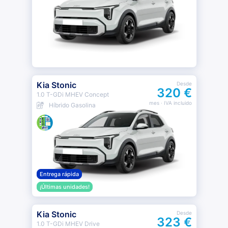
Kia Stonic
Desde
320 €
1.0 T-GDi MHEV Concept
mes
· IVA incluido
Híbrido Gasolina
Entrega rápida
¡Últimas unidades!
Kia Stonic
Desde
323 €
1.0 T-GDi MHEV Drive