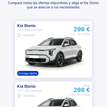
Compara todas las ofertas disponibles y elige el Kia Stonic
que se adecúe a tus necesidades.
Kia Stonic
Desde
296 €
1.0 T-GDi Concept
mes
· IVA incluido
Gasolina
Entrega rápida
Kia Stonic
Desde
298 €
1.0 T-GDi Concept
mes
· IVA incluido
Gasolina