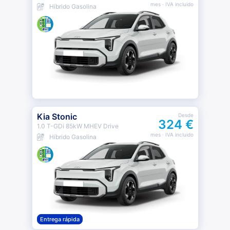
mes
· IVA incluido
Híbrido Gasolina
Kia Stonic
Desde
324 €
1.0 T-GDi 85kW MHEV Drive
mes
· IVA incluido
Híbrido Gasolina
Entrega rápida