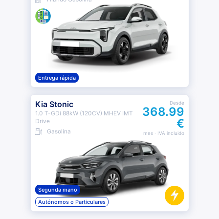
Entrega rápida
Kia Stonic
Desde
368.99
1.0 T-GDi 88kW (120CV) MHEV IMT
€
Drive
Gasolina
mes
· IVA incluido
Segunda mano
Autónomos o Particulares