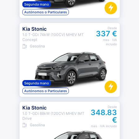
Segunda mano
Autónomos o Particulares
Kia Stonic
Desde
337 €
1.0 T-GDi 74kW (100CV) MHEV MT
Concept
mes
· IVA
incluido
Gasolina
Segunda mano
Autónomos o Particulares
Kia Stonic
Desde
348.83
1.0 T-GDi 88kW (120CV) MHEV IMT
€
Drive
Gasolina
mes
· IVA incluido