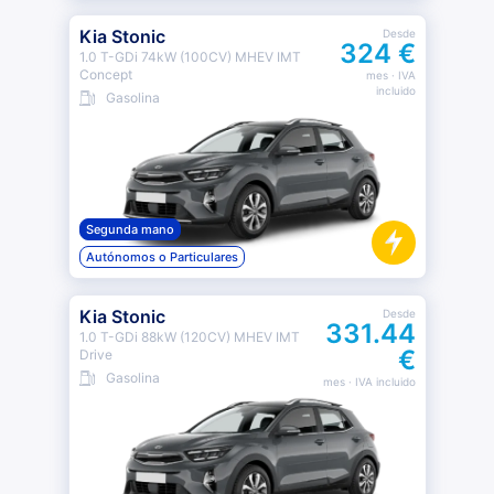
Kia Stonic
Desde
324 €
1.0 T-GDi 74kW (100CV) MHEV IMT
Concept
mes
· IVA
incluido
Gasolina
Segunda mano
Autónomos o Particulares
Kia Stonic
Desde
331.44
1.0 T-GDi 88kW (120CV) MHEV IMT
€
Drive
Gasolina
mes
· IVA incluido