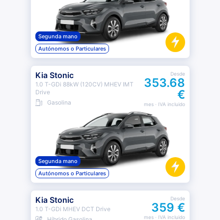
Segunda mano
Autónomos o Particulares
Kia Stonic
Desde
353.68
1.0 T-GDi 88kW (120CV) MHEV IMT
€
Drive
Gasolina
mes
· IVA incluido
Segunda mano
Autónomos o Particulares
Kia Stonic
Desde
359 €
1.0 T-GDi MHEV DCT Drive
mes
· IVA incluido
Híbrido Gasolina