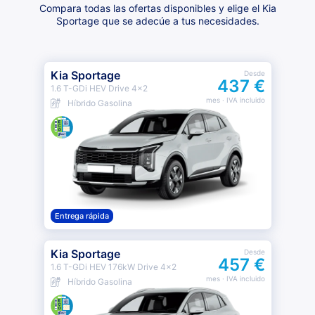
Compara todas las ofertas disponibles y elige el Kia
Sportage que se adecúe a tus necesidades.
Kia Sportage
Desde
437 €
1.6 T-GDi HEV Drive 4x2
mes
· IVA incluido
Híbrido Gasolina
Entrega rápida
Kia Sportage
Desde
457 €
1.6 T-GDi HEV 176kW Drive 4x2
mes
· IVA incluido
Híbrido Gasolina