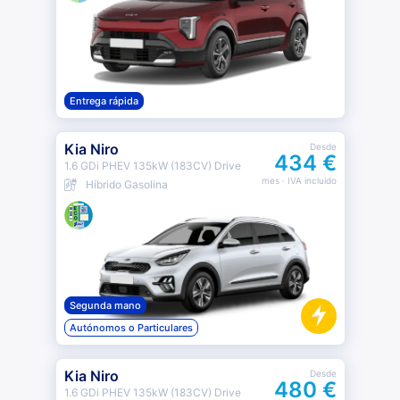
Entrega rápida
Kia Niro
Desde
434 €
1.6 GDi PHEV 135kW (183CV) Drive
mes
· IVA incluido
Híbrido Gasolina
Segunda mano
Autónomos o Particulares
Kia Niro
Desde
480 €
1.6 GDi PHEV 135kW (183CV) Drive