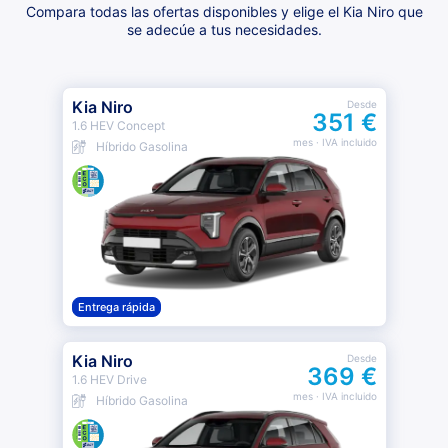
Compara todas las ofertas disponibles y elige el Kia Niro que
se adecúe a tus necesidades.
Kia Niro
Desde
351 €
1.6 HEV Concept
mes
· IVA incluido
Híbrido Gasolina
Entrega rápida
Kia Niro
Desde
369 €
1.6 HEV Drive
mes
· IVA incluido
Híbrido Gasolina