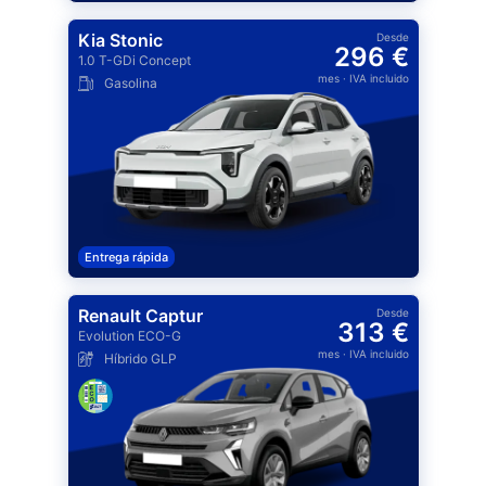
Kia Stonic
Desde
296 €
1.0 T-GDi Concept
mes
· IVA incluido
Gasolina
Entrega rápida
Renault Captur
Desde
313 €
Evolution ECO-G
mes
· IVA incluido
Híbrido GLP