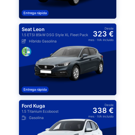
Entrega rápida
Seat Leon
Desde
323 €
1.5 ETSI 85kW DSG Style XL Fleet Pack
mes
· IVA incluido
Híbrido Gasolina
Entrega rápida
Ford Kuga
Desde
338 €
1.5 Titanium Ecoboost
mes
· IVA incluido
Gasolina