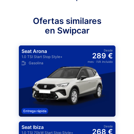
Ofertas similares
en Swipcar
Seat Arona
Desde
289 €
1.0 TSI Start Stop Style+
mes
· IVA incluido
Gasolina
Entrega rápida
Seat Ibiza
Desde
268 €
1.0 TSI 70kW Start Stop Style+