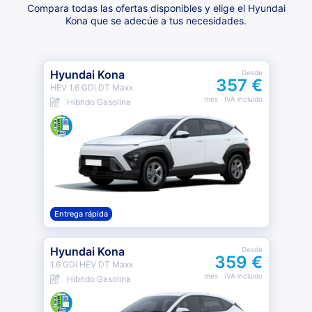
Compara todas las ofertas disponibles y elige el Hyundai
Kona que se adecúe a tus necesidades.
Hyundai Kona
Desde
357 €
HEV 1.6 GDi DT Maxx
mes
· IVA incluido
Híbrido Gasolina
Entrega rápida
Hyundai Kona
Desde
359 €
1.6 GDi HEV DT Maxx
mes
· IVA incluido
Híbrido Gasolina