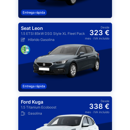
Entrega rápida
Seat Leon
Desde
323 €
1.5 ETSI 85kW DSG Style XL Fleet Pack
mes
· IVA incluido
Híbrido Gasolina
Entrega rápida
Ford Kuga
Desde
338 €
1.5 Titanium Ecoboost
mes
· IVA incluido
Gasolina