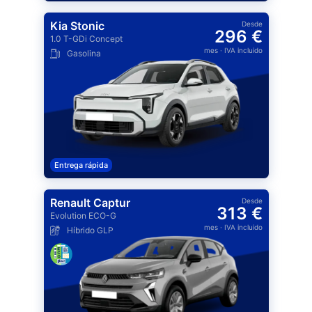
Kia Stonic
Desde
296 €
1.0 T-GDi Concept
mes
· IVA incluido
Gasolina
Entrega rápida
Renault Captur
Desde
313 €
Evolution ECO-G
mes
· IVA incluido
Híbrido GLP