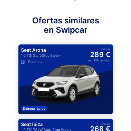
Ofertas similares
en Swipcar
Seat Arona
Desde
289 €
1.0 TSI Start Stop Style+
mes
· IVA incluido
Gasolina
Entrega rápida
Seat Ibiza
Desde
268 €
1.0 TSI 70kW Start Stop Style+