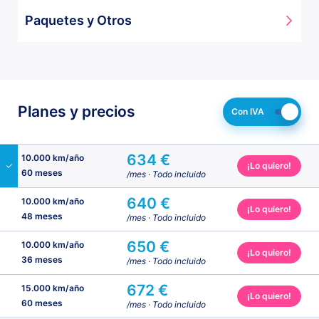
Elevalunas delanteros
Paquetes y Otros
Limpiaparabrisas delantero
Retrovisores termoeléctricos
Paquete zona de carga
Rueda de repuesto
Planes y precios
Con IVA
634 €
10.000 km/año
¡Lo quiero!
60 meses
/mes
· Todo incluido
640 €
10.000 km/año
¡Lo quiero!
48 meses
/mes
· Todo incluido
650 €
10.000 km/año
¡Lo quiero!
36 meses
/mes
· Todo incluido
672 €
15.000 km/año
¡Lo quiero!
60 meses
/mes
· Todo incluido