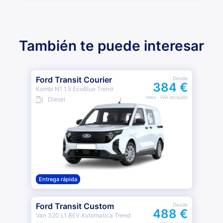
También te puede interesar
Ford Transit Courier
Desde
384 €
Kombi N1 1.5 EcoBlue Trend
mes
· IVA incluido
Diesel
Entrega rápida
Ford Transit Custom
Desde
488 €
Van 320 L1 BEV Automatica Trend