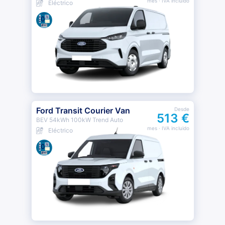
mes
· IVA incluido
Eléctrico
Ford Transit Courier Van
Desde
513 €
BEV 54kWh 100kW Trend Auto
mes
· IVA incluido
Eléctrico