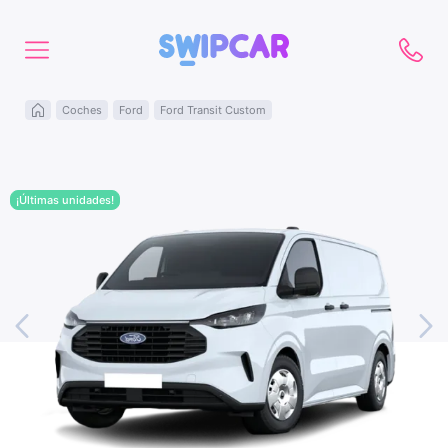
Coches
Ford
Ford Transit Custom
¡Últimas unidades!