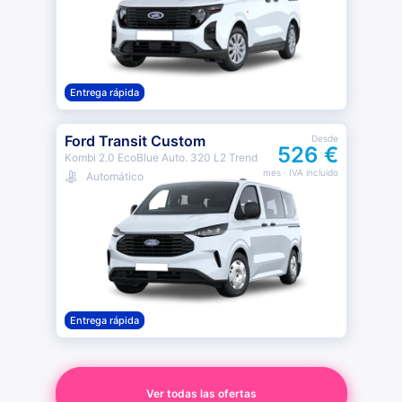
Entrega rápida
Ford Transit Custom
Desde
526 €
Kombi 2.0 EcoBlue Auto. 320 L2 Trend
mes
· IVA incluido
Automático
Entrega rápida
Ver todas las ofertas