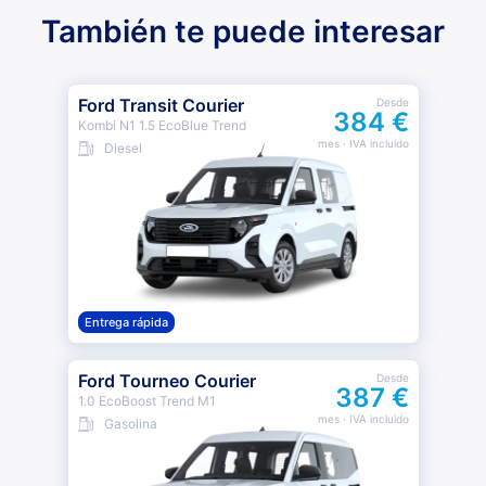
También te puede interesar
Ford Transit Courier
Desde
384 €
Kombi N1 1.5 EcoBlue Trend
mes
· IVA incluido
Diesel
Entrega rápida
Ford Tourneo Courier
Desde
387 €
1.0 EcoBoost Trend M1
mes
· IVA incluido
Gasolina