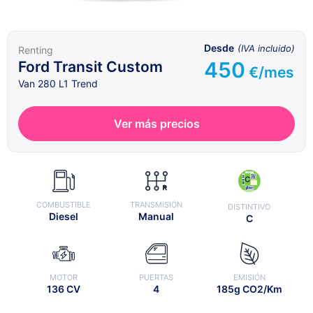
Desde
(IVA incluido)
Renting
450
Ford Transit Custom
€/mes
Van 280 L1 Trend
Ver más precios
COMBUSTIBLE
TRANSMISIÓN
DISTINTIVO
Diesel
Manual
C
MOTOR
PUERTAS
EMISIÓN
136 CV
4
185g CO2/Km