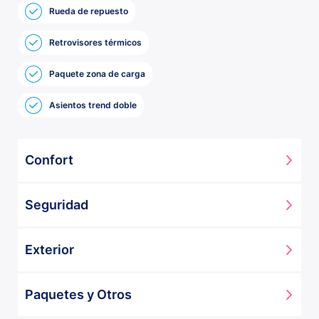
Rueda de repuesto
Retrovisores térmicos
Paquete zona de carga
Asientos trend doble
Confort
Aire acondicionado
Seguridad
Asientos trend doble
Tapizado tela negra
Airbags
Luces led zona de carga
Exterior
ABS
Volante piel sintético
Rueda de repuesto
Paquetes y Otros
Retrovisores térmicos