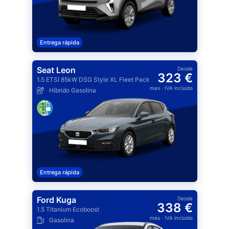
Entrega rápida
Seat Leon
Desde
323 €
1.5 ETSI 85kW DSG Style XL Fleet Pack
mes
· IVA incluido
Híbrido Gasolina
Entrega rápida
Ford Kuga
Desde
338 €
1.5 Titanium Ecoboost
mes
· IVA incluido
Gasolina