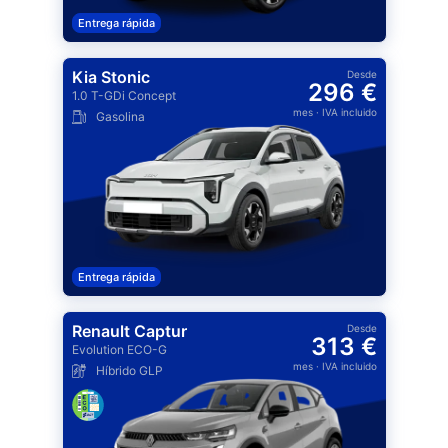
Entrega rápida
Kia Stonic
Desde
296 €
1.0 T-GDi Concept
mes
· IVA incluido
Gasolina
Entrega rápida
Renault Captur
Desde
313 €
Evolution ECO-G
mes
· IVA incluido
Híbrido GLP