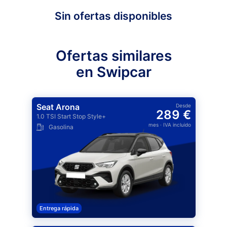
Sin ofertas disponibles
Ofertas similares
en Swipcar
Seat Arona
Desde
289 €
1.0 TSI Start Stop Style+
mes
· IVA incluido
Gasolina
Entrega rápida