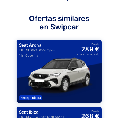
Ofertas similares
en Swipcar
Seat Arona
Desde
289 €
1.0 TSI Start Stop Style+
mes
· IVA incluido
Gasolina
Entrega rápida
Seat Ibiza
Desde
268 €
1.0 TSI 70kW Start Stop Style+