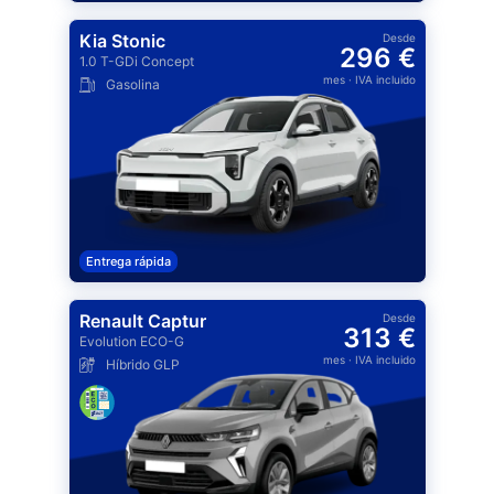
Kia Stonic
Desde
296 €
1.0 T-GDi Concept
mes
· IVA incluido
Gasolina
Entrega rápida
Renault Captur
Desde
313 €
Evolution ECO-G
mes
· IVA incluido
Híbrido GLP