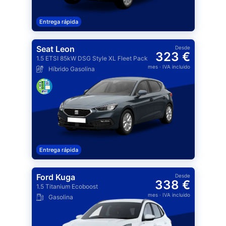
Entrega rápida
Seat Leon
Desde
323 €
1.5 ETSI 85kW DSG Style XL Fleet Pack
mes
· IVA incluido
Híbrido Gasolina
Entrega rápida
Ford Kuga
Desde
338 €
1.5 Titanium Ecoboost
mes
· IVA incluido
Gasolina