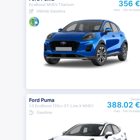
356 €
EcoBoost MHEV Titanium
mes
· IVA incluido
Híbrido Gasolina
Ford Puma
Desde
388.02 €
1.0 EcoBoost 155cv ST-Line X MHEV
mes
· IVA incluido
Gasolina