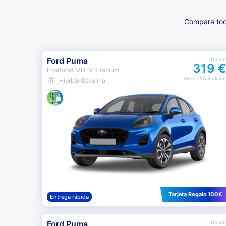
Compara toda
Ford Puma
Desde
319 €
EcoBoost MHEV Titanium
mes
· IVA incluido
Híbrido Gasolina
Tarjeta Regalo 100€
Entrega rápida
Ford Puma
Desde