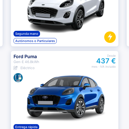
Segunda mano
Autónomos o Particulares
Ford Puma
Desde
437 €
Gen-E 46.8kWh
mes
· IVA incluido
Eléctrico
Entrega rápida