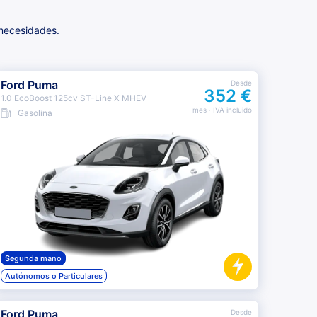
 necesidades.
Ford Puma
Desde
352 €
1.0 EcoBoost 125cv ST-Line X MHEV
mes
· IVA incluido
Gasolina
Segunda mano
Autónomos o Particulares
Ford Puma
Desde