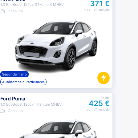
371 €
1.0 EcoBoost 155cv ST-Line X MHEV
mes
· IVA incluido
Gasolina
Segunda mano
Autónomos o Particulares
Ford Puma
Desde
425 €
1.0 EcoBoost 125cv Titanium MHEV
mes
· IVA incluido
Gasolina