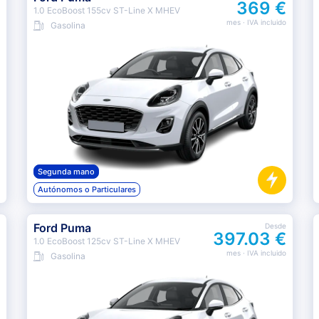
369 €
1.0 EcoBoost 155cv ST-Line X MHEV
mes
· IVA incluido
Gasolina
Segunda mano
Autónomos o Particulares
Ford Puma
Desde
397.03 €
1.0 EcoBoost 125cv ST-Line X MHEV
mes
· IVA incluido
Gasolina