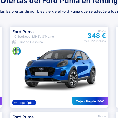
Ofertas del Ford Puma en renting
s las ofertas disponibles y elige el Ford Puma que se adecúe a tus
Ford Puma
Desde
348 €
1.0 EcoBoost MHEV ST-Line
mes
· IVA incluido
Híbrido Gasolina
Tarjeta Regalo 100€
Entrega rápida
Ford Puma
Desde