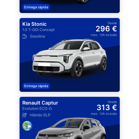
Entrega rápida
Kia Stonic
Desde
296 €
1.0 T-GDi Concept
mes
· IVA incluido
Gasolina
Entrega rápida
Renault Captur
Desde
313 €
Evolution ECO-G
mes
· IVA incluido
Híbrido GLP