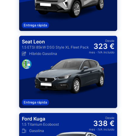
Entrega rápida
Seat Leon
Desde
323 €
1.5 ETSI 85kW DSG Style XL Fleet Pack
mes
· IVA incluido
Híbrido Gasolina
Entrega rápida
Ford Kuga
Desde
338 €
1.5 Titanium Ecoboost
mes
· IVA incluido
Gasolina