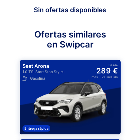
Sin ofertas disponibles
Ofertas similares
en Swipcar
Seat Arona
Desde
289 €
1.0 TSI Start Stop Style+
mes
· IVA incluido
Gasolina
Entrega rápida