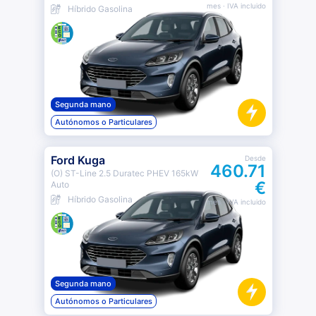
mes
· IVA incluido
Híbrido Gasolina
Segunda mano
Autónomos o Particulares
Ford Kuga
Desde
460.71
(O) ST-Line 2.5 Duratec PHEV 165kW
€
Auto
Híbrido Gasolina
mes
· IVA incluido
Segunda mano
Autónomos o Particulares