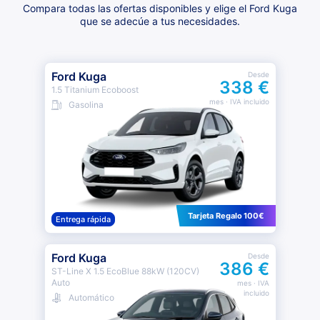
Compara todas las ofertas disponibles y elige el Ford Kuga
que se adecúe a tus necesidades.
Ford Kuga
Desde
338 €
1.5 Titanium Ecoboost
mes
· IVA incluido
Gasolina
Tarjeta Regalo 100€
Entrega rápida
Ford Kuga
Desde
386 €
ST-Line X 1.5 EcoBlue 88kW (120CV)
Auto
mes
· IVA
incluido
Automático