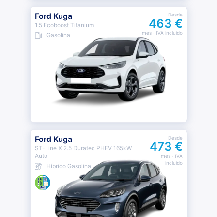
Ford Kuga
Desde
463 €
1.5 Ecoboost Titanium
mes
· IVA incluido
Gasolina
Ford Kuga
Desde
473 €
ST-Line X 2.5 Duratec PHEV 165kW
Auto
mes
· IVA
incluido
Híbrido Gasolina