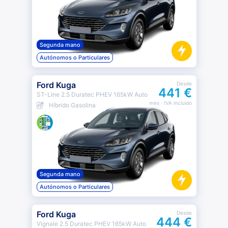
Segunda mano
Autónomos o Particulares
Ford Kuga
Desde
441 €
ST-Line 2.5 Duratec PHEV 165kW Auto
mes
· IVA incluido
Híbrido Gasolina
Segunda mano
Autónomos o Particulares
Ford Kuga
Desde
444 €
Vignale 2.5 Duratec PHEV 165kW Auto