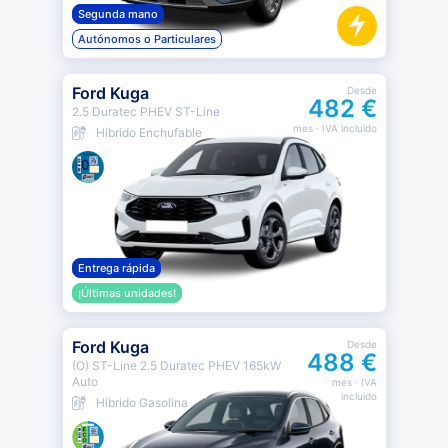
Segunda mano
Autónomos o Particulares
Ford Kuga
Desde
482 €
2.5 Duratec PHEV ST-Line
mes
· IVA incluido
Híbrido Enchufable
Entrega rápida
¡Últimas unidades!
Ford Kuga
Desde
488 €
(O) ST-Line 2.5 Duratec PHEV 165kW
Auto
mes
· IVA
incluido
Híbrido Gasolina