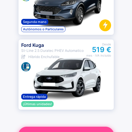
Segunda mano
Autónomos o Particulares
Ford Kuga
Desde
519 €
St-Line 2.5 Duratec PHEV Automatico
mes
· IVA incluido
Híbrido Enchufable
Entrega rápida
¡Últimas unidades!