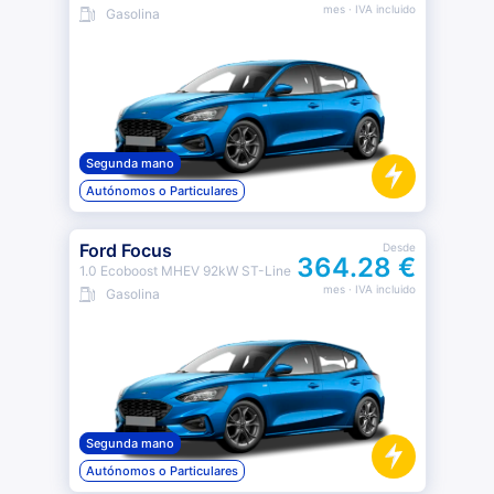
mes
· IVA incluido
Gasolina
Segunda mano
Autónomos o Particulares
Ford Focus
Desde
364.28 €
1.0 Ecoboost MHEV 92kW ST-Line
mes
· IVA incluido
Gasolina
Segunda mano
Autónomos o Particulares