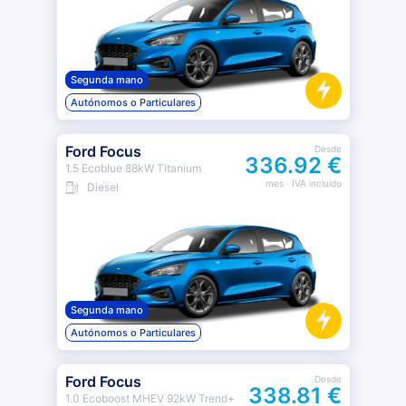
Segunda mano
Autónomos o Particulares
Ford Focus
Desde
336.92 €
1.5 Ecoblue 88kW Titanium
mes
· IVA incluido
Diesel
Segunda mano
Autónomos o Particulares
Ford Focus
Desde
338.81 €
1.0 Ecoboost MHEV 92kW Trend+