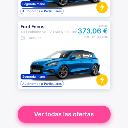
Segunda mano
Autónomos o Particulares
Ford Focus
Desde
373.06 €
1.0 Ecoboost MHEV 114kW ST-Line
mes
· IVA incluido
Gasolina
Segunda mano
Autónomos o Particulares
Ver todas las ofertas