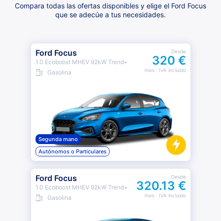
Compara todas las ofertas disponibles y elige el Ford Focus
que se adecúe a tus necesidades.
Ford Focus
Desde
320 €
1.0 Ecoboost MHEV 92kW Trend+
mes
· IVA incluido
Gasolina
Segunda mano
Autónomos o Particulares
Ford Focus
Desde
320.13 €
1.0 Ecoboost MHEV 92kW Trend+
mes
· IVA incluido
Gasolina