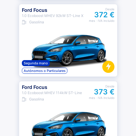
Ford Focus
Desde
372 €
1.0 Ecoboost MHEV 92kW ST-Line X
mes
· IVA incluido
Gasolina
Segunda mano
Autónomos o Particulares
Ford Focus
Desde
373 €
1.0 Ecoboost MHEV 114kW ST-Line
mes
· IVA incluido
Gasolina