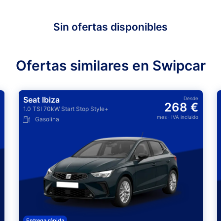
Sin ofertas disponibles
Ofertas similares en Swipcar
Seat Ibiza
Desde
268 €
1.0 TSI 70kW Start Stop Style+
mes
· IVA incluido
Gasolina
Entrega rápida