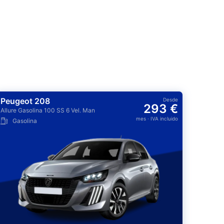
Peugeot 208
Desde
293 €
Allure Gasolina 100 SS 6 Vel. Man
mes
· IVA incluido
Gasolina