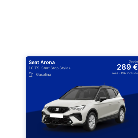
Seat Arona
Desde
289 €
1.0 TSI Start Stop Style+
mes
· IVA incluido
Gasolina