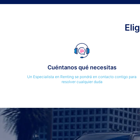
Eli
Cuéntanos qué necesitas
Un Especialista en Renting se pondrá en contacto contigo para
resolver cualquier duda