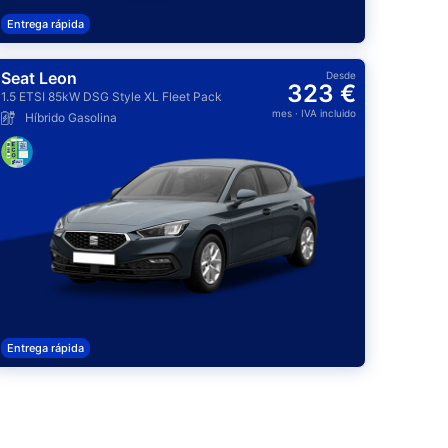
Entrega rápida
Seat Leon
Desde
323 €
1.5 ETSI 85kW DSG Style XL Fleet Pack
mes
· IVA incluido
Híbrido Gasolina
Entrega rápida