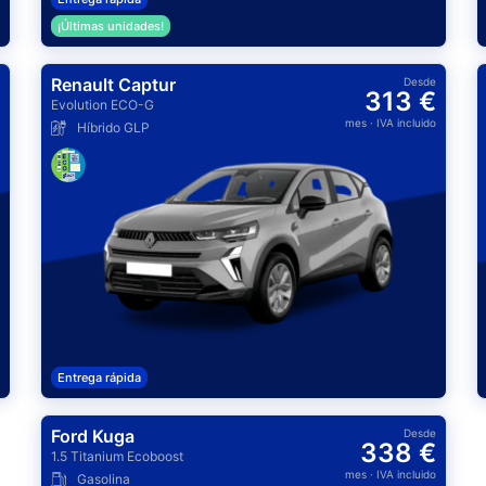
¡Últimas unidades!
Renault Captur
Desde
313 €
Evolution ECO-G
mes
· IVA incluido
Híbrido GLP
Entrega rápida
Ford Kuga
Desde
338 €
1.5 Titanium Ecoboost
mes
· IVA incluido
Gasolina