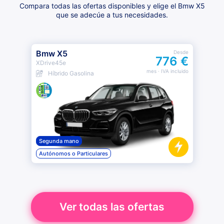
Compara todas las ofertas disponibles y elige el Bmw X5
que se adecúe a tus necesidades.
Bmw X5
Desde
776 €
XDrive45e
mes
· IVA incluido
Híbrido Gasolina
Segunda mano
Autónomos o Particulares
Ver todas las ofertas