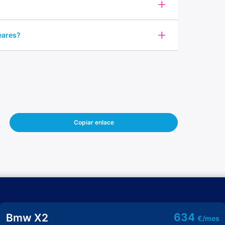
leares?
Copiar enlace
634
Bmw X2
€/mes