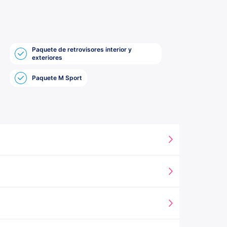
Paquete de retrovisores interior y
exteriores
Paquete M Sport
do de contraste Bla