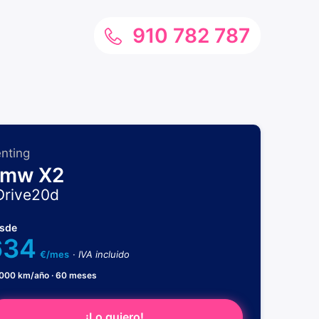
910 782 787
nting
mw X2
Drive20d
sde
634
€/mes
· IVA incluido
.000 km/año · 60 meses
¡Lo quiero!