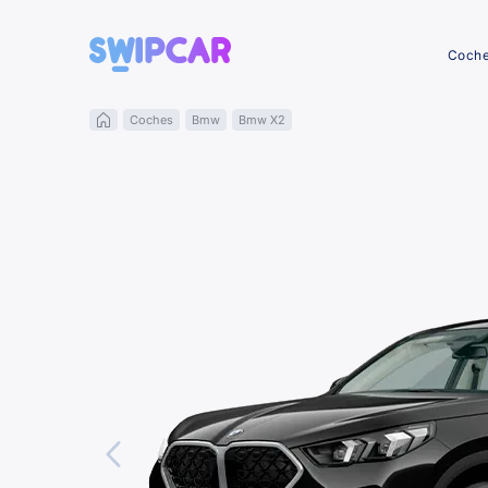
Coch
Coches
Bmw
Bmw X2