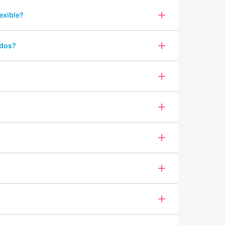
exible?
ados?