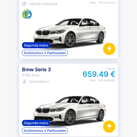
mes
· IVA incluido
Híbrido Gasolina
Segunda mano
Autónomos o Particulares
Bmw Serie 3
Desde
659.49 €
318d Auto.
mes
· IVA incluido
Automático
Segunda mano
Autónomos o Particulares