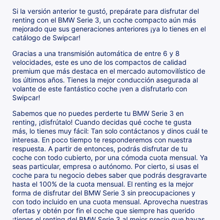
Si la versión anterior te gustó, prepárate para disfrutar del
renting con el BMW Serie 3, un coche compacto aún más
mejorado que sus generaciones anteriores ¡ya lo tienes en el
catálogo de Swipcar!
Gracias a una transmisión automática de entre 6 y 8
velocidades, este es uno de los compactos de calidad
premium que más destaca en el mercado automovilístico de
los últimos años. Tienes la mejor conducción asegurada al
volante de este fantástico coche ¡ven a disfrutarlo con
Swipcar!
Sabemos que no puedes perderte tu BMW Serie 3 en
renting, ¡disfrútalo! Cuando decidas qué coche te gusta
más, lo tienes muy fácil: Tan solo contáctanos y dinos cuál te
interesa. En poco tiempo te responderemos con nuestra
respuesta. A partir de entonces, podrás disfrutar de tu
coche con todo cubierto, por una cómoda cuota mensual. Ya
seas particular, empresa o autónomo. Por cierto, si usas el
coche para tu negocio debes saber que podrás desgravarte
hasta el 100% de la cuota mensual. El renting es la mejor
forma de disfrutar del BMW Serie 3 sin preocupaciones y
con todo incluido en una cuota mensual. Aprovecha nuestras
ofertas y obtén por fin el coche que siempre has querido
¡tienes el renting del BMW Serie 3 al mejor precio que hayas