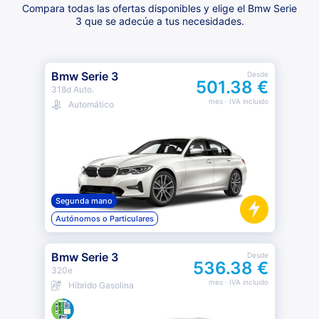
Compara todas las ofertas disponibles y elige el Bmw Serie
3 que se adecúe a tus necesidades.
Bmw Serie 3
Desde
501.38 €
318d Auto.
mes
· IVA incluido
Automático
Segunda mano
Autónomos o Particulares
Bmw Serie 3
Desde
536.38 €
320e
mes
· IVA incluido
Híbrido Gasolina