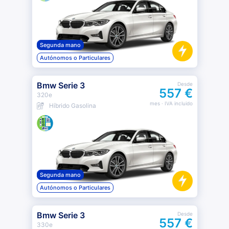
Segunda mano
Autónomos o Particulares
Bmw Serie 3
Desde
557 €
320e
mes
· IVA incluido
Híbrido Gasolina
Segunda mano
Autónomos o Particulares
Bmw Serie 3
Desde
557 €
330e