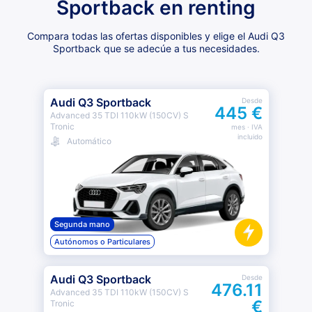
Sportback en renting
Compara todas las ofertas disponibles y elige el Audi Q3
Sportback que se adecúe a tus necesidades.
Audi Q3 Sportback
Desde
445 €
Advanced 35 TDI 110kW (150CV) S
Tronic
mes
· IVA
incluido
Automático
Segunda mano
Autónomos o Particulares
Audi Q3 Sportback
Desde
476.11
Advanced 35 TDI 110kW (150CV) S
€
Tronic