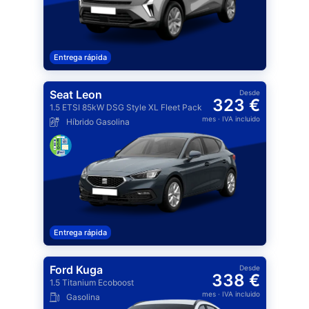
Entrega rápida
Seat Leon
Desde
323 €
1.5 ETSI 85kW DSG Style XL Fleet Pack
mes
· IVA incluido
Híbrido Gasolina
Entrega rápida
Ford Kuga
Desde
338 €
1.5 Titanium Ecoboost
mes
· IVA incluido
Gasolina