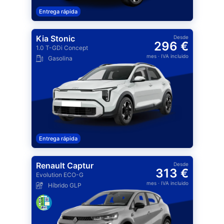
Entrega rápida
Kia Stonic
Desde
296 €
1.0 T-GDi Concept
mes
· IVA incluido
Gasolina
Entrega rápida
Renault Captur
Desde
313 €
Evolution ECO-G
mes
· IVA incluido
Híbrido GLP