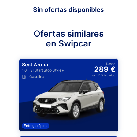
Sin ofertas disponibles
Ofertas similares
en Swipcar
Seat Arona
Desde
289 €
1.0 TSI Start Stop Style+
mes
· IVA incluido
Gasolina
Entrega rápida