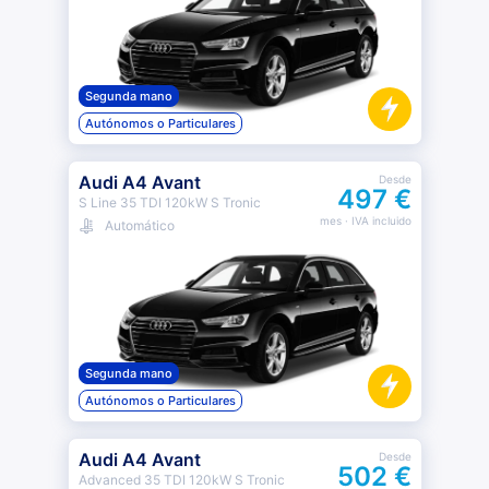
Segunda mano
Autónomos o Particulares
Audi A4 Avant
Desde
497 €
S Line 35 TDI 120kW S Tronic
mes
· IVA incluido
Automático
Segunda mano
Autónomos o Particulares
Audi A4 Avant
Desde
502 €
Advanced 35 TDI 120kW S Tronic