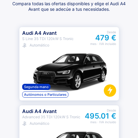
Compara todas las ofertas disponibles y elige el Audi A4
Avant que se adecúe a tus necesidades.
Audi A4 Avant
Desde
479 €
S Line 35 TDI 120kW S Tronic
mes
· IVA incluido
Automático
Segunda mano
Autónomos o Particulares
Audi A4 Avant
Desde
495.01 €
Advanced 35 TDI 120kW S Tronic
mes
· IVA incluido
Automático