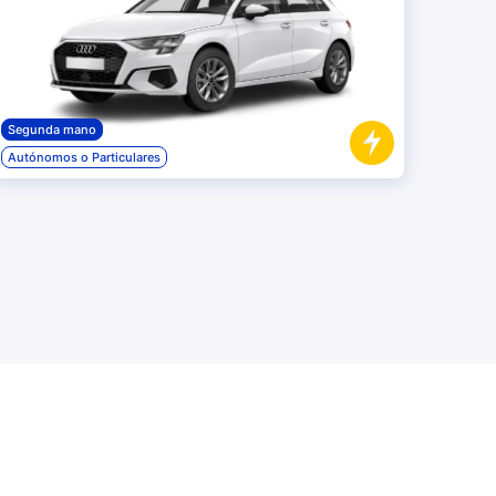
Segunda mano
Autónomos o Particulares