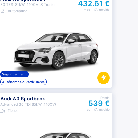
432.61 €
30 TFSI 81kW (110CV) S Tronic
mes
· IVA incluido
Automático
Segunda mano
Autónomos o Particulares
Audi A3 Sportback
Desde
539 €
Advanced 30 TDI 85kW (116CV)
mes
· IVA incluido
Diesel