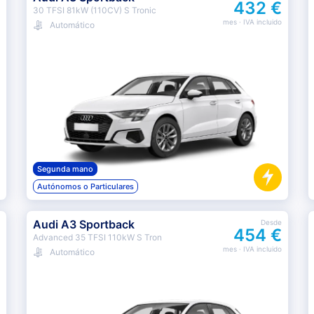
432 €
30 TFSI 81kW (110CV) S Tronic
mes
· IVA incluido
Automático
Segunda mano
Autónomos o Particulares
Audi A3 Sportback
Desde
454 €
Advanced 35 TFSI 110kW S Tron
mes
· IVA incluido
Automático