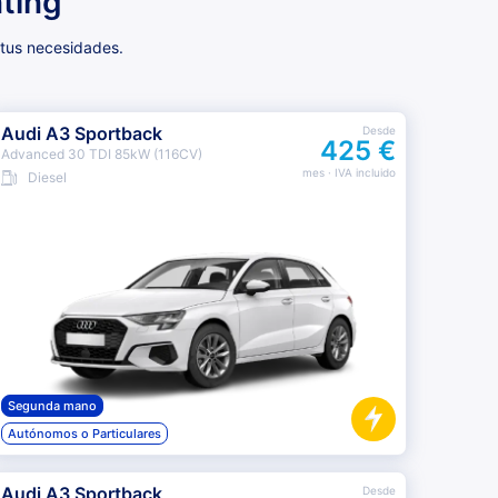
ting
 tus necesidades.
Audi A3 Sportback
Desde
425 €
Advanced 30 TDI 85kW (116CV)
mes
· IVA incluido
Diesel
Segunda mano
Autónomos o Particulares
Audi A3 Sportback
Desde