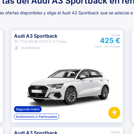
rtas del Audi A3 Sportback en ren
s ofertas disponibles y elige el Audi A3 Sportback que se adecúe a
Audi A3 Sportback
Desde
425 €
30 TFSI 81kW (110CV) S Tronic
mes
· IVA incluido
Automático
Segunda mano
Autónomos o Particulares
Audi A3 Sportback
Desde