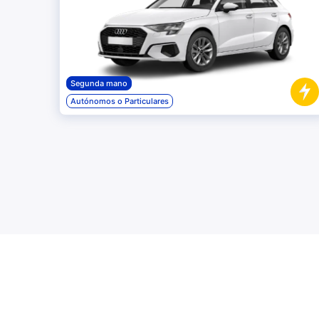
Segunda mano
Autónomos o Particulares