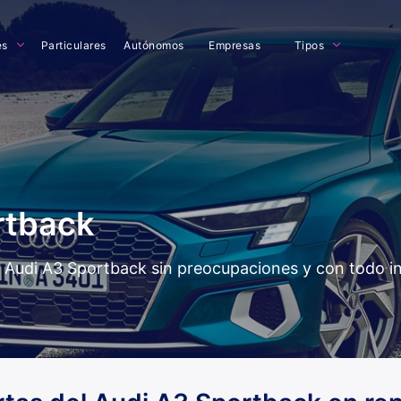
es
Particulares
Autónomos
Empresas
Tipos
rtback
del Audi A3 Sportback sin preocupaciones y con todo i