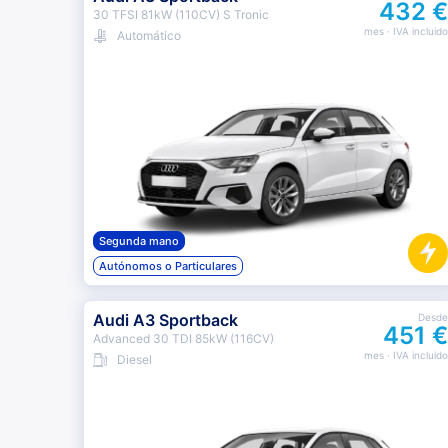
432 €
30 TFSI 81kW (110CV) S Tronic
mes
· IVA incluido
Automático
Segunda mano
Autónomos o Particulares
Audi A3 Sportback
Desde
451 €
Advanced 30 TDI 85kW (116CV)
mes
· IVA incluido
Diesel