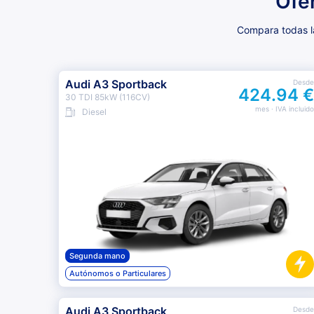
Ofe
Compara todas la
Audi A3 Sportback
Desde
424.94 €
30 TDI 85kW (116CV)
mes
· IVA incluido
Diesel
Segunda mano
Autónomos o Particulares
Audi A3 Sportback
Desde