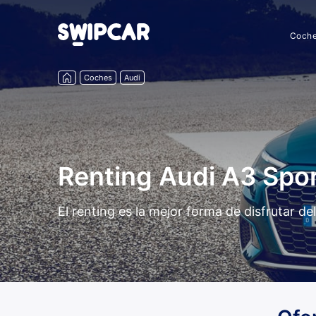
Coch
Coches
Audi
Renting Audi A3 Spo
El renting es la mejor forma de disfrutar 