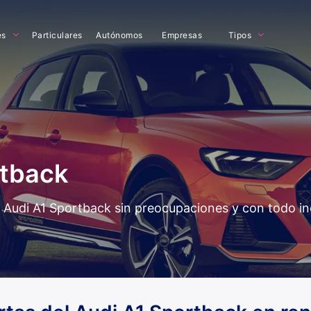
es
Particulares
Autónomos
Empresas
Tipos
rtback
del Audi A1 Sportback sin preocupaciones y con todo i