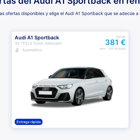
rtas del Audi A1 Sportback en ren
s ofertas disponibles y elige el Audi A1 Sportback que se adecúe a
Audi A1 Sportback
Desde
381 €
30 TFSI S Tronic Adrenalin
mes
· IVA incluido
Automático
Entrega rápida