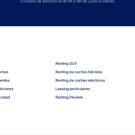
El horario de atención es de 9h a 18h de Lunes a Viernes
Renting SUV
oches
Renting de coches híbridos
uentes
Renting de coches eléctricos
diciones
Leasing particulares
acidad
Renting Flexible