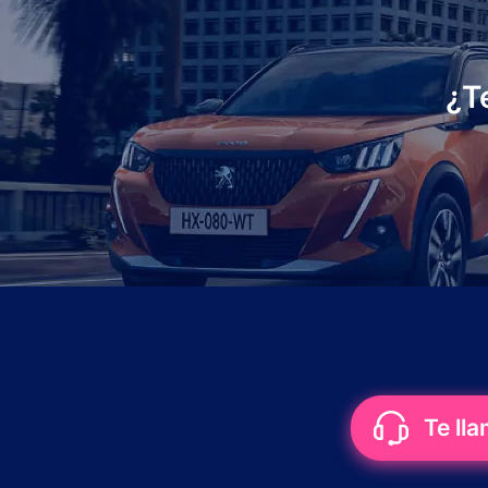
¿T
Te ll