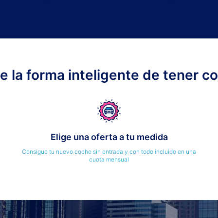
ge la forma inteligente de tener c
Elige una oferta a tu medida
Consigue tu nuevo coche sin entrada y con todo incluido en una
cuota mensual