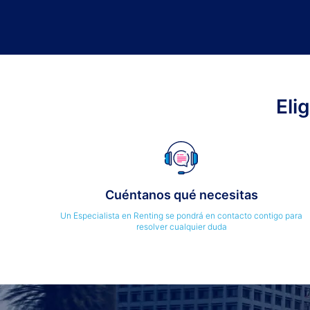
Eli
Cuéntanos qué necesitas
Un Especialista en Renting se pondrá en contacto contigo para
resolver cualquier duda