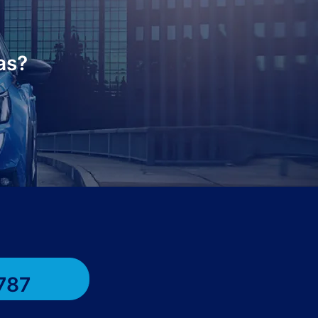
as?
787